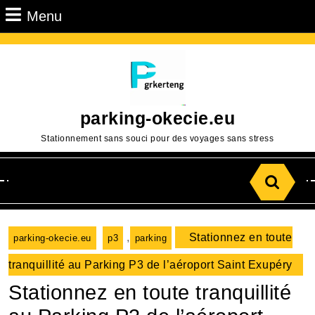
Passer
Menu
Menu
au
contenu
Aller
au
contenu
parking-okecie.eu
Stationnement sans souci pour des voyages sans stress
Search
for:
,
Stationnez en toute
parking-okecie.eu
p3
parking
tranquillité au Parking P3 de l’aéroport Saint Exupéry
Stationnez en toute tranquillité