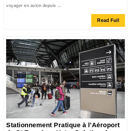
à
voyager en avion depuis ...
l’aéroport
Lyon
Read
Read Full
Saint-
Full
Exupéry
Stationnement Pratique à l’Aéroport