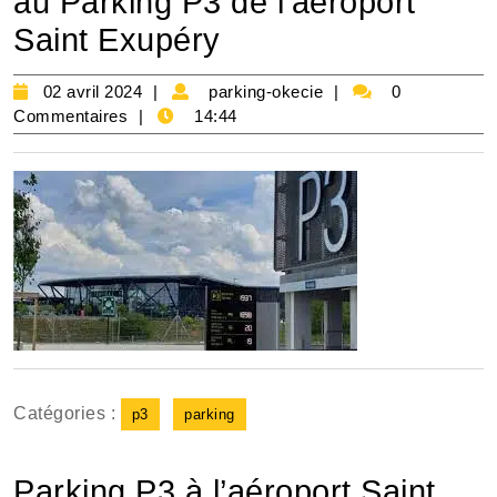
au Parking P3 de l’aéroport
Saint Exupéry
02
parking-
02 avril 2024
parking-okecie
0
avril
okecie
Commentaires
14:44
2024
Catégories :
p3
parking
Parking P3 à l’aéroport Saint