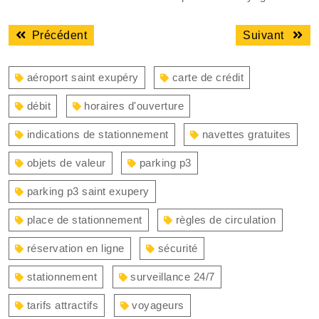
Navigation
Article
Articl
Précédent
Suivant
de
précédent
suiva
l’article
:
:
aéroport saint exupéry
carte de crédit
débit
horaires d'ouverture
indications de stationnement
navettes gratuites
objets de valeur
parking p3
parking p3 saint exupery
place de stationnement
règles de circulation
réservation en ligne
sécurité
stationnement
surveillance 24/7
tarifs attractifs
voyageurs