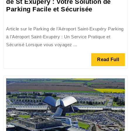
de St Exupéry : Votre Solution de
Stationneme
Parking Facile et Sécurisée
Pratique
à
Article sur le Parking de l’Aéroport Saint-Exupéry Parking
l’Aéroport
à l’Aéroport Saint-Exupéry : Un Service Pratique et
de
Sécurisé Lorsque vous voyagez ...
St
Exupéry
Read
Read Full
:
Full
Votre
Solution
de
Parking
Facile
et
Sécurisée