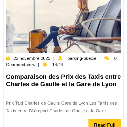
l’Aéroport
CDG:
Confort
et
Commodité
assurés
22
parking-
22 novembre 2025
parking-okecie
0
novembre
okecie
Commentaires
14:44
2025
Comparaison des Prix des Taxis entre
Co
Charles de Gaulle et la Gare de Lyon
des
Pri
Prix Taxi Charles de Gaulle Gare de Lyon Les Tarifs des
des
Taxis entre l’Aéroport Charles de Gaulle et la Gare ...
Tax
ent
Read
Read Full