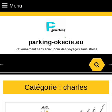
Passer
Menu
Menu
au
contenu
Aller
au
contenu
parking-okecie.eu
Stationnement sans souci pour des voyages sans stress
Search
for:
Catégorie :
charles