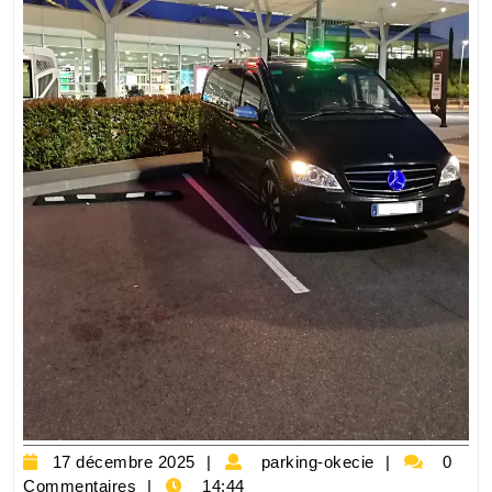
17
parking-
17 décembre 2025
parking-okecie
0
décembre
okecie
Commentaires
14:44