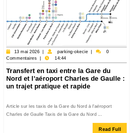
13
parking-
13 mai 2026
parking-okecie
0
mai
okecie
Commentaires
14:44
2026
Transfert en taxi entre la Gare du
Nord et l’aéroport Charles de Gaulle :
Transfert
un trajet pratique et rapide
en
taxi
Article sur les taxis de la Gare du Nord à l’aéroport
entre
Charles de Gaulle Taxis de la Gare du Nord ...
la
Gare
Read
Read Full
du