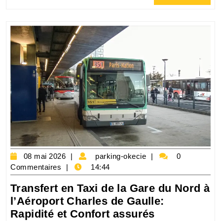
Full
Nord
et
l’aéroport
Charles
de
Gaulle
:
un
trajet
pratique
et
rapide
08
parking-
08 mai 2026
parking-okecie
0
mai
okecie
Commentaires
14:44
2026
Transfert en Taxi de la Gare du Nord à
l’Aéroport Charles de Gaulle:
Transfert
Rapidité et Confort assurés