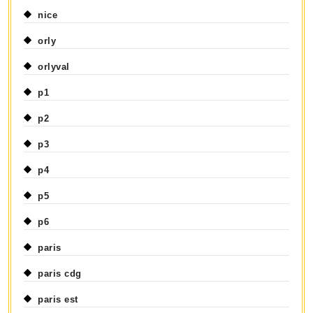
nice
orly
orlyval
p1
p2
p3
p4
p5
p6
paris
paris cdg
paris est