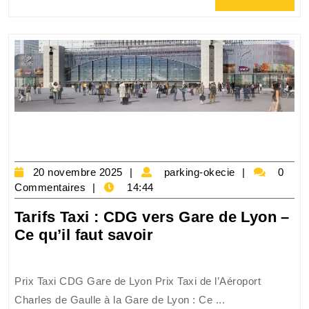
Cha
Full
de
Gau
et
la
Ga
de
Ly
20
parking-
20 novembre 2025
parking-okecie
0
novembre
okecie
Commentaires
14:44
2025
Tarifs Taxi : CDG vers Gare de Lyon –
Tarifs
Ce qu’il faut savoir
Taxi
:
Prix Taxi CDG Gare de Lyon Prix Taxi de l’Aéroport
CDG
Charles de Gaulle à la Gare de Lyon : Ce ...
vers