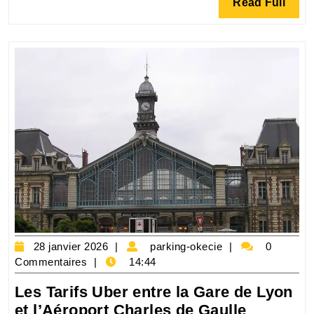
Read
Read Full
Saint-
Full
Charles
au
Port
de
Croisière
:
Trouvez
le
Meilleur
Prix
!
28
parking-
28 janvier 2026
parking-okecie
0
janvier
okecie
Commentaires
14:44
2026
Les Tarifs Uber entre la Gare de Lyon
Les
et l’Aéroport Charles de Gaulle