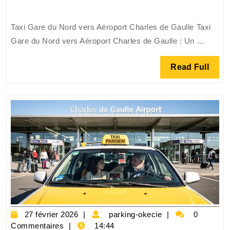
en
Taxi
Taxi Gare du Nord vers Aéroport Charles de Gaulle Taxi
de
Gare du Nord vers Aéroport Charles de Gaulle : Un ...
la
Gare
Read
Read Full
du
Full
Nord
à
l’Aéroport
Charles
de
Gaulle:
Rapidité
et
Confort
assurés
27
parking-
27 février 2026
parking-okecie
0
février
okecie
Commentaires
14:44