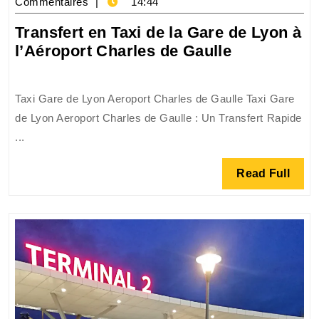
décembre
okecie
Commentaires
14:44
2025
Transfert en Taxi de la Gare de Lyon à
Transfert
l’Aéroport Charles de Gaulle
en
Taxi
Taxi Gare de Lyon Aeroport Charles de Gaulle Taxi Gare
de
de Lyon Aeroport Charles de Gaulle : Un Transfert Rapide
la
...
Gare
de
Read
Read Full
Lyon
Full
à
l’Aéroport
Charles
de
Gaulle