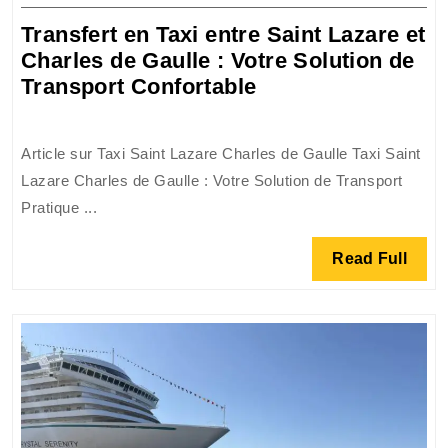
2026
Transfert en Taxi entre Saint Lazare et
Charles de Gaulle : Votre Solution de
Transfert
Transport Confortable
en
Taxi
Article sur Taxi Saint Lazare Charles de Gaulle Taxi Saint
entre
Lazare Charles de Gaulle : Votre Solution de Transport
Saint
Pratique ...
Lazare
et
Read
Read Full
Charles
Full
de
Gaulle
:
Votre
Solution
de