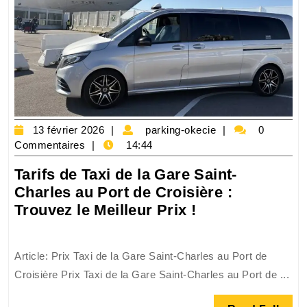
Transport
Confortable
13
parking-
13 février 2026
parking-okecie
0
février
okecie
Commentaires
14:44
2026
Tarifs de Taxi de la Gare Saint-
Charles au Port de Croisière :
Tarifs
Trouvez le Meilleur Prix !
de
Taxi
Article: Prix Taxi de la Gare Saint-Charles au Port de
de
Croisière Prix Taxi de la Gare Saint-Charles au Port de ...
la
Gare