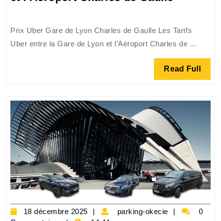
Tarifs
Uber
Prix Uber Gare de Lyon Charles de Gaulle Les Tarifs
entre
Uber entre la Gare de Lyon et l’Aéroport Charles de ...
la
Gare
Read
Read Full
de
Full
Lyon
et
l’Aéropor
Charles
de
Gaulle
18
parking-
18 décembre 2025
parking-okecie
0