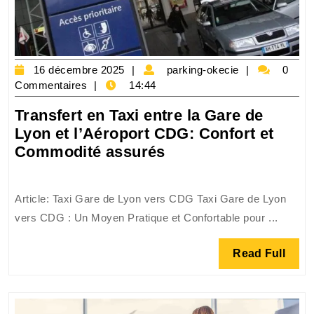
Sans
Stress
16
parking-
16 décembre 2025
parking-okecie
0
décembre
okecie
Commentaires
14:44
2025
Transfert en Taxi entre la Gare de
Lyon et l’Aéroport CDG: Confort et
Transfert
Commodité assurés
en
Taxi
Article: Taxi Gare de Lyon vers CDG Taxi Gare de Lyon
entre
vers CDG : Un Moyen Pratique et Confortable pour ...
la
Gare
Read
Read Full
de
Full
Lyon
et