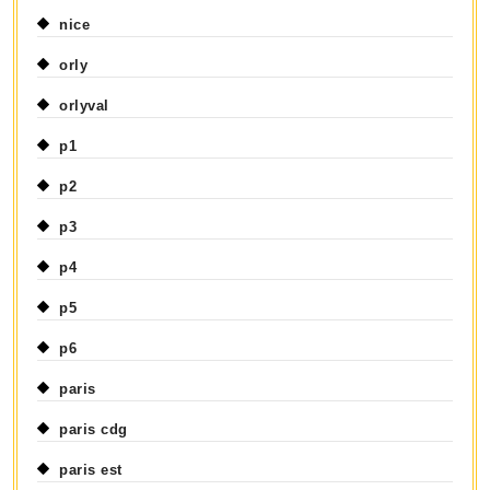
nice
orly
orlyval
p1
p2
p3
p4
p5
p6
paris
paris cdg
paris est