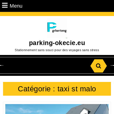
Passer
Menu
Menu
au
contenu
Aller
au
contenu
parking-okecie.eu
Stationnement sans souci pour des voyages sans stress
Search
for:
Catégorie :
taxi st malo