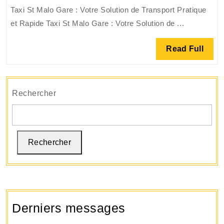
Taxi
Taxi St Malo Gare : Votre Solution de Transport Pratique
à
et Rapide Taxi St Malo Gare : Votre Solution de ...
la
Gare
Read
Read Full
de
Full
Saint-
Malo:
Votre
Rechercher
Solution
de
Transport
Rechercher
Pratique
Derniers messages