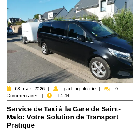
03
parking-
03 mars 2026
parking-okecie
0
mars
okecie
Commentaires
14:44
2026
Service de Taxi à la Gare de Saint-
Malo: Votre Solution de Transport
Service
Pratique
de