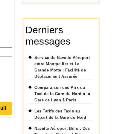
Derniers
messages
Service de Navette Aéroport
ce
entre Montpellier et La
Grande Motte : Facilité de
Déplacement Assurée
te
ort
Comparaison des Prix du
Taxi de la Gare du Nord à la
Gare de Lyon à Paris
Read
ull
ion
Les Tarifs des Taxis au
Full
Départ de la Gare du Nord
port
Navette Aéroport Billo : Des