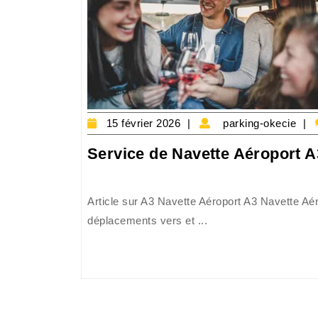
15
p
15 février 2026
parking-okecie
février
o
Service de Navette Aéroport A3
2026
Article sur A3 Navette Aéroport A3 Navette Aér
déplacements vers et ...