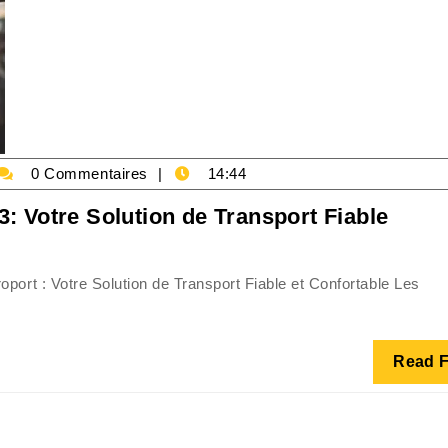
arking-
0 Commentaires
14:44
kecie
Servi
: Votre Solution de Transport Fiable
de
Navet
oport : Votre Solution de Transport Fiable et Confortable Les
Aérop
A3:
Votre
Read F
Solut
de
Trans