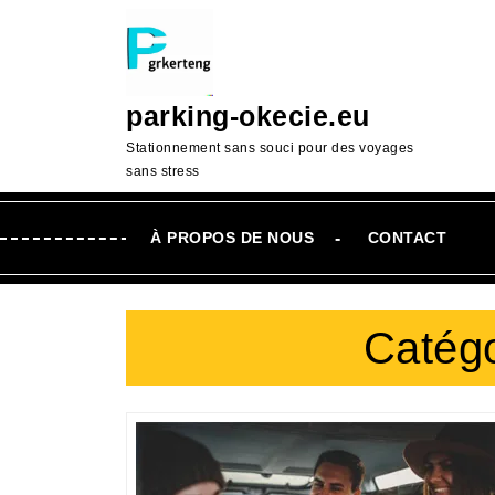
Passer
au
contenu
Aller
parking-okecie.eu
au
contenu
Stationnement sans souci pour des voyages
sans stress
À PROPOS DE NOUS
CONTACT
Catégo