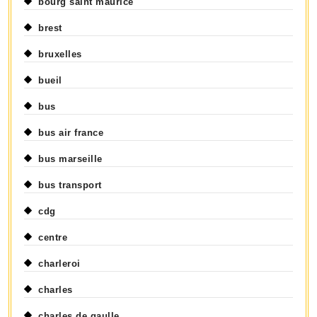
bourg saint maurice
brest
bruxelles
bueil
bus
bus air france
bus marseille
bus transport
cdg
centre
charleroi
charles
charles de gaulle