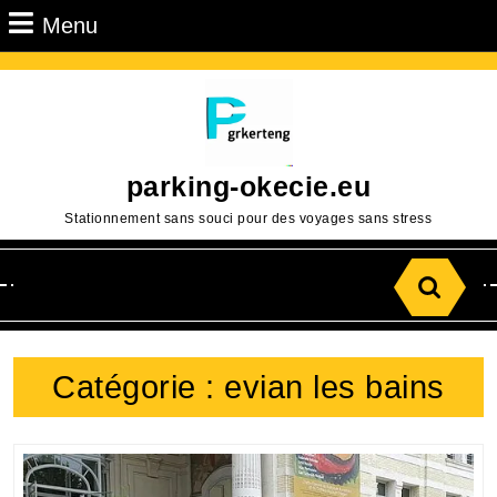
Passer
Menu
Menu
au
contenu
Aller
au
contenu
parking-okecie.eu
Stationnement sans souci pour des voyages sans stress
Search
for:
Catégorie :
evian les bains