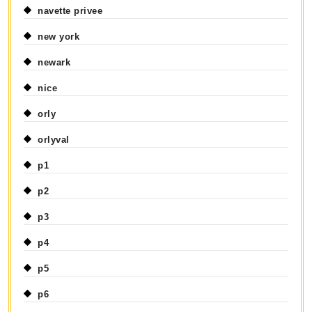
navette privee
new york
newark
nice
orly
orlyval
p1
p2
p3
p4
p5
p6