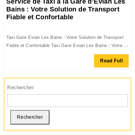
Service de Taxi à la Gare d’Evian Les
Bains : Votre Solution de Transport
Service
Fiable et Confortable
de
Taxi
Taxi Gare Evian Les Bains : Votre Solution de Transport
à
Fiable et Confortable Taxi Gare Evian Les Bains : Votre ...
la
Gare
Read
Read Full
d’Evian
Full
Les
Bains
:
Rechercher
Votre
Solution
de
Rechercher
Transport
Fiable
et