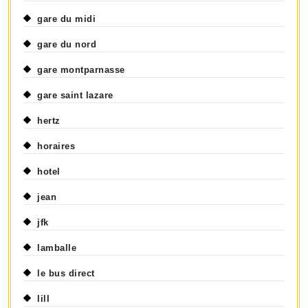
gare du midi
gare du nord
gare montparnasse
gare saint lazare
hertz
horaires
hotel
jean
jfk
lamballe
le bus direct
lill