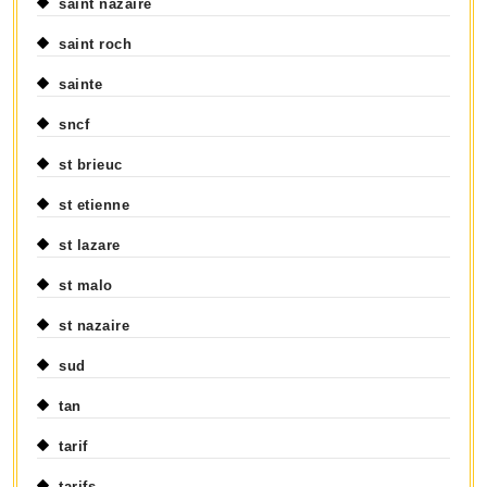
saint nazaire
saint roch
sainte
sncf
st brieuc
st etienne
st lazare
st malo
st nazaire
sud
tan
tarif
tarifs