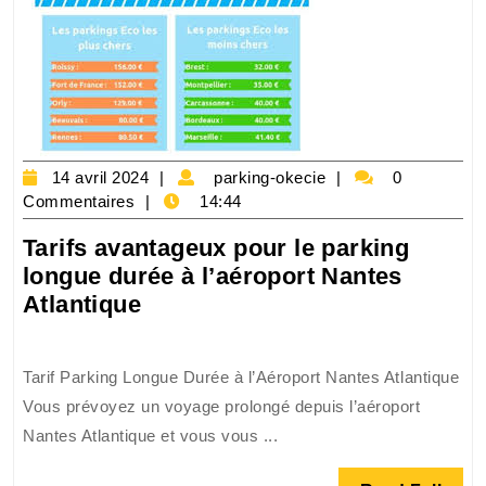
14
parking-
14 avril 2024
parking-okecie
0
avril
okecie
Commentaires
14:44
2024
Tarifs avantageux pour le parking
longue durée à l’aéroport Nantes
Tarifs
Atlantique
avantageux
pour
Tarif Parking Longue Durée à l’Aéroport Nantes Atlantique
le
Vous prévoyez un voyage prolongé depuis l’aéroport
parking
Nantes Atlantique et vous vous ...
longue
durée