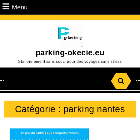
Passer
Menu
Menu
au
contenu
Aller
au
contenu
parking-okecie.eu
Stationnement sans souci pour des voyages sans stress
Search
for:
Catégorie :
parking nantes