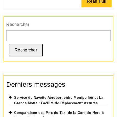
Read
Read Full
à
Full
l’aéroport
Nantes
Atlantique
Rechercher
Rechercher
Derniers messages
Service de Navette Aéroport entre Montpellier et La
Grande Motte : Facilité de Déplacement Assurée
Comparaison des Prix du Taxi de la Gare du Nord à