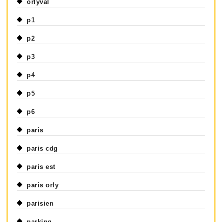
orlyval
p1
p2
p3
p4
p5
p6
paris
paris cdg
paris est
paris orly
parisien
parking