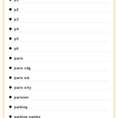
p2
p3
p4
p5
p6
paris
paris cdg
paris est
paris orly
parisien
parking
parking nantes