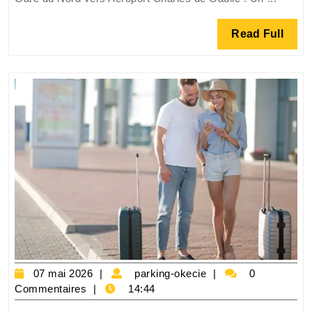
la
Gare
Read
Read Full
du
Full
Nord
à
l’Aéroport
Charles
de
Gaulle:
Rapidité
et
Confort
assurés
07
parking-
07 mai 2026
parking-okecie
0
mai
okecie
Commentaires
14:44
2026