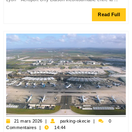
entre
la
Read
Read Full
Gare
Full
de
Lyon
et
l’Aéroport
d’Orly
21
parking-
21 mars 2026
parking-okecie
0
mars
okecie
Commentaires
14:44