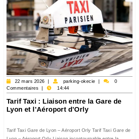
de
Gaulle
22
parking-
22 mars 2026
parking-okecie
0
mars
okecie
Commentaires
14:44
2026
Tarif Taxi : Liaison entre la Gare de
Tarif
Lyon et l’Aéroport d’Orly
Taxi
:
Tarif Taxi Gare de Lyon – Aéroport Orly Tarif Taxi Gare de
Liaison
Lyon – Aéroport Orly Liaison incontournable entre la ...