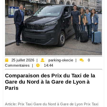
25
parking-
25 juillet 2026
parking-okecie
0
juillet
okecie
Commentaires
14:44
2026
Comparaison des Prix du Taxi de la
Gare du Nord à la Gare de Lyon à
Comparaison
Paris
des
Prix
Article: Prix Taxi Gare du Nord à Gare de Lyon Prix Taxi
du