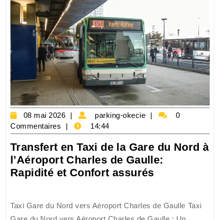
Charles
de
Gaulle
:
un
trajet
pratique
et
rapide
08
parking-
08 mai 2026
parking-okecie
0
mai
okecie
Commentaires
14:44
2026
Transfert en Taxi de la Gare du Nord à
l’Aéroport Charles de Gaulle:
Transfert
Rapidité et Confort assurés
en
Taxi
Taxi Gare du Nord vers Aéroport Charles de Gaulle Taxi
de
Gare du Nord vers Aéroport Charles de Gaulle : Un ...