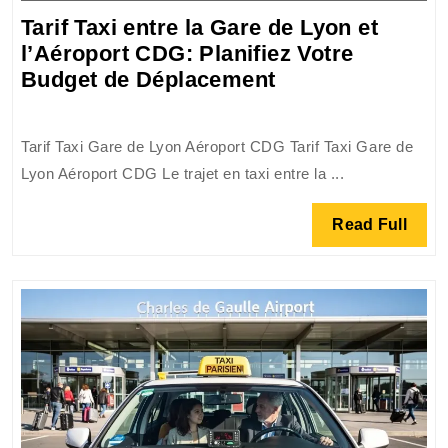
2026
Tarif Taxi entre la Gare de Lyon et
l’Aéroport CDG: Planifiez Votre
Tarif
Budget de Déplacement
Taxi
entre
Tarif Taxi Gare de Lyon Aéroport CDG Tarif Taxi Gare de
la
Lyon Aéroport CDG Le trajet en taxi entre la ...
Gare
de
Read
Read Full
Lyon
Full
et
l’Aéroport
CDG:
Planifiez
Votre
Budget
de
Déplacement