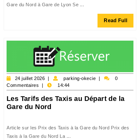
Gare du Nord à Gare de Lyon Se ...
Taxi
de
Read
Read Full
la
Full
Gare
du
Nord
à
la
Gare
24
parking-
24 juillet 2026
parking-okecie
0
de
juillet
okecie
Commentaires
14:44
Lyon
2026
à
Les Tarifs des Taxis au Départ de la
Paris
Les
Gare du Nord
Tarifs
des
Article sur les Prix des Taxis à la Gare du Nord Prix des
Taxis
Taxis à la Gare du Nord La ...
au