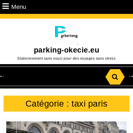
Passer
Menu
Menu
au
contenu
Aller
au
contenu
parking-okecie.eu
Stationnement sans souci pour des voyages sans stress
Search
for:
Catégorie :
taxi paris