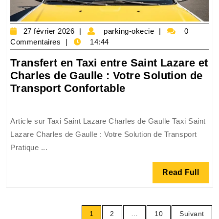
27
parking-
27 février 2026
parking-okecie
0
février
okecie
Commentaires
14:44
2026
Transfert en Taxi entre Saint Lazare et
Charles de Gaulle : Votre Solution de
Transfert
Transport Confortable
en
Taxi
Article sur Taxi Saint Lazare Charles de Gaulle Taxi Saint
entre
Lazare Charles de Gaulle : Votre Solution de Transport
Saint
Pratique ...
Lazare
et
Read
Read Full
Charles
Full
de
Gaulle
Pagination
:
1
2
…
10
Suivant