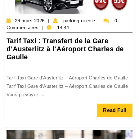
Pratique
à
Travers
29
parking-
29 mars 2026
parking-okecie
0
Paris
mars
okecie
Commentaires
14:44
2026
Tarif Taxi : Transfert de la Gare
d’Austerlitz à l’Aéroport Charles de
Tarif
Gaulle
Taxi
:
Tarif Taxi Gare d’Austerlitz – Aéroport Charles de Gaulle
Transfert
Tarif Taxi Gare d’Austerlitz – Aéroport Charles de Gaulle
de
Vous prévoyez ...
la
Gare
Read
Read Full
d’Austerlitz
Full
à
l’Aéroport
Charles