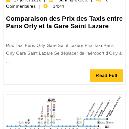
juillet
okecie
Commentaires
14:44
2026
Comparaison des Prix des Taxis entre
Compa
Paris Orly et la Gare Saint Lazare
des
Prix
Prix Taxi Paris Orly Gare Saint Lazare Prix Taxi Paris
des
Orly Gare Saint Lazare Se déplacer de l’aéroport d’Orly à
Taxis
...
entre
Paris
Read
Read Full
Orly
Full
et
la
Gare
Saint
Lazar