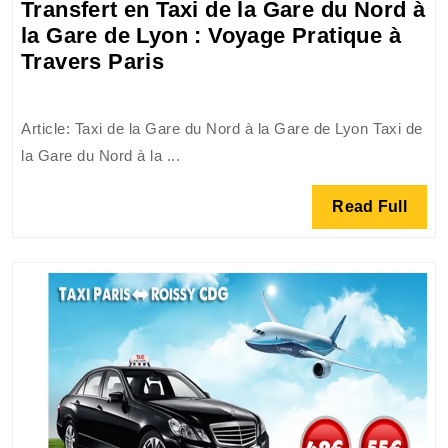
Transfert en Taxi de la Gare du Nord à
la Gare de Lyon : Voyage Pratique à
Transfert
Travers Paris
en
Taxi
Article: Taxi de la Gare du Nord à la Gare de Lyon Taxi de
de
la Gare du Nord à la ...
la
Gare
Read
Read Full
du
Full
Nord
à
la
Gare
de
Lyon
:
Voyage