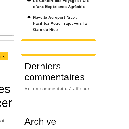
Le Confort des Voyages : Clé
d’une Expérience Agréable
Navette Aéroport Nice :
Facilitez Votre Trajet vers la
Gare de Nice
rix
Derniers
commentaires
les
Aucun commentaire à afficher.
cer
Archive
out
t