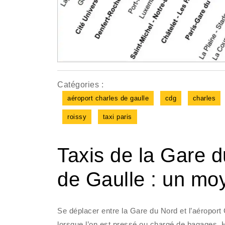
Catégories :
aéroport charles de gaulle
cdg
charles
roissy
taxi paris
Taxis de la Gare d
de Gaulle : un mo
Se déplacer entre la Gare du Nord et l’aéroport 
lorsque l’on est pressé ou chargé de bagages. He