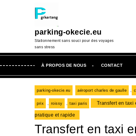
Passer
au
contenu
Aller
parking-okecie.eu
au
contenu
Stationnement sans souci pour des voyages
sans stress
À PROPOS DE NOUS
CONTACT
,
parking-okecie.eu
aéroport charles de gaulle
,
,
Transfert en taxi 
prix
roissy
taxi paris
pratique et rapide
Transfert en taxi 