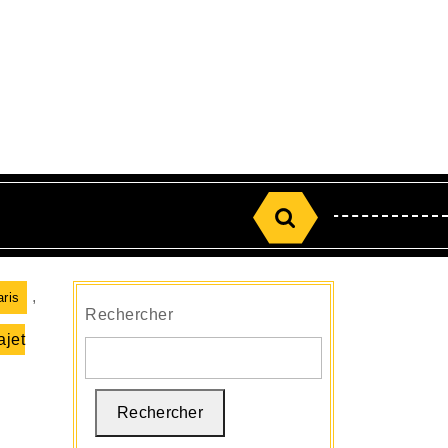
Search
for:
,
aris
Rechercher
ajet
Rechercher