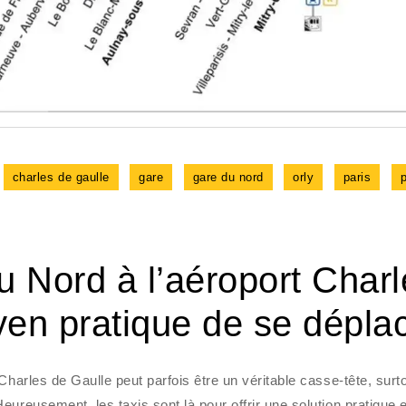
charles de gaulle
gare
gare du nord
orly
paris
p
u Nord à l’aéroport Char
yen pratique de se dépla
Charles de Gaulle peut parfois être un véritable casse-tête, surt
ureusement, les taxis sont là pour offrir une solution pratique e