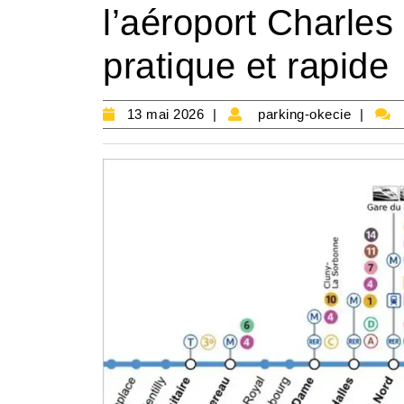
l’aéroport Charles 
pratique et rapide
13
parki
13 mai 2026
parking-okecie
mai
okec
2026