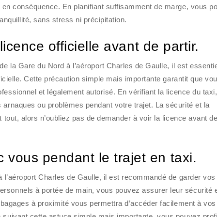
age en conséquence. En planifiant suffisamment de marge, vous p
nquillité, sans stress ni précipitation.
licence officielle avant de partir.
e la Gare du Nord à l’aéroport Charles de Gaulle, il est essenti
fficielle. Cette précaution simple mais importante garantit que vo
essionnel et légalement autorisé. En vérifiant la licence du taxi
 arnaques ou problèmes pendant votre trajet. La sécurité et la
t tout, alors n’oubliez pas de demander à voir la licence avant d
vous pendant le trajet en taxi.
 à l’aéroport Charles de Gaulle, il est recommandé de garder vos
rsonnels à portée de main, vous pouvez assurer leur sécurité 
os bagages à proximité vous permettra d’accéder facilement à vos
 suivant cette astuce simple mais importante, vous pouvez profi