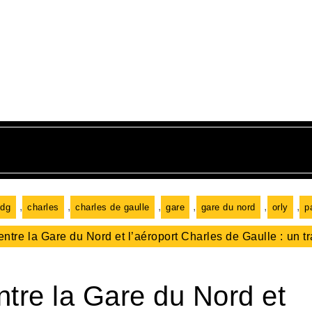
,
,
,
,
,
,
cdg
charles
charles de gaulle
gare
gare du nord
orly
p
entre la Gare du Nord et l’aéroport Charles de Gaulle : un tr
entre la Gare du Nord et