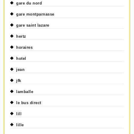
gare du nord
gare montparnasse
gare saint lazare
hertz
horaires
hotel
jean
jfk
lamballe
le bus direct
lill
lille