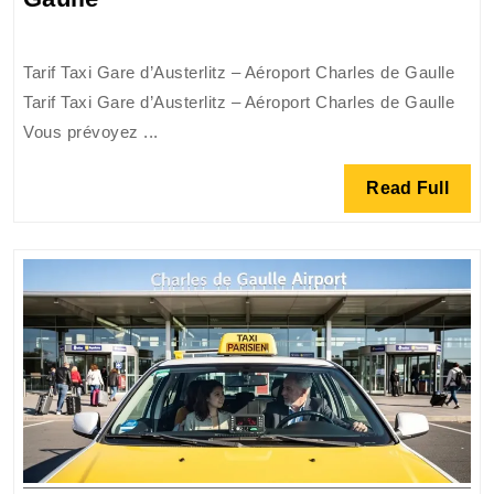
Taxi
:
Tarif Taxi Gare d’Austerlitz – Aéroport Charles de Gaulle
Transfert
Tarif Taxi Gare d’Austerlitz – Aéroport Charles de Gaulle
de
Vous prévoyez ...
la
Gare
Read
Read Full
d’Austerlitz
Full
à
l’Aéroport
Charles
de
Gaulle