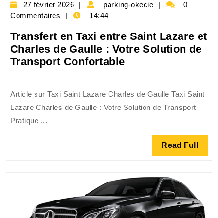
27
parking-
27 février 2026
parking-okecie
0
février
okecie
Commentaires
14:44
2026
Transfert en Taxi entre Saint Lazare et
Charles de Gaulle : Votre Solution de
Transfert
Transport Confortable
en
Taxi
Article sur Taxi Saint Lazare Charles de Gaulle Taxi Saint
entre
Lazare Charles de Gaulle : Votre Solution de Transport
Saint
Pratique ...
Lazare
et
Read
Read Full
Charles
Full
de
Gaulle
:
Votre
Solution