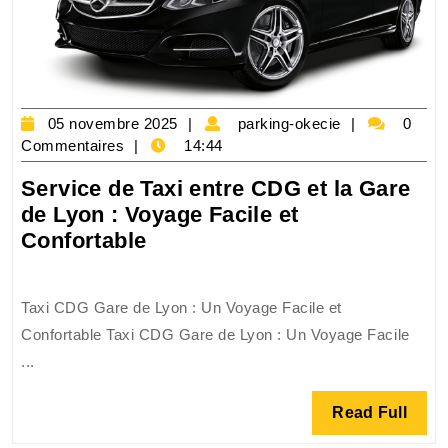
de
Transport
Confortable
05
parking-
05 novembre 2025
parking-okecie
0
novembre
okecie
Commentaires
14:44
2025
Service de Taxi entre CDG et la Gare
de Lyon : Voyage Facile et
Service
Confortable
de
Taxi
Taxi CDG Gare de Lyon : Un Voyage Facile et
entre
Confortable Taxi CDG Gare de Lyon : Un Voyage Facile
CDG
...
et
la
Read
Read Full
Gare
Full
de