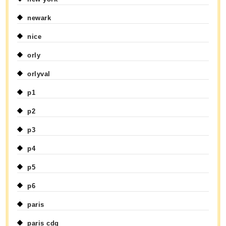
newark
nice
orly
orlyval
p1
p2
p3
p4
p5
p6
paris
paris cdg