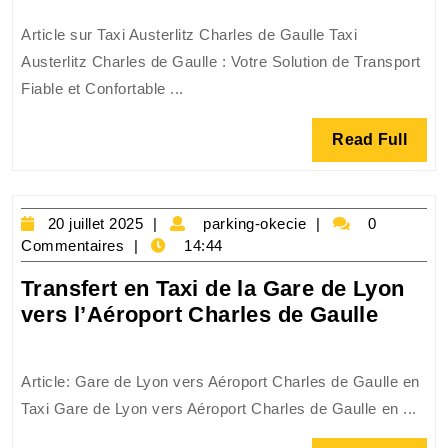
Taxi
Article sur Taxi Austerlitz Charles de Gaulle Taxi
Entre
Austerlitz Charles de Gaulle : Votre Solution de Transport
Austerlitz
Fiable et Confortable ...
et
Charles
Read
Read Full
de
Full
Gaulle
:
20
Confort
parking-
20 juillet 2025
parking-okecie
0
juillet
okecie
Commentaires
14:44
et
2025
Fiabilité
Transfert en Taxi de la Gare de Lyon
Assurés
Transf
vers l’Aéroport Charles de Gaulle
en
Taxi
Article: Gare de Lyon vers Aéroport Charles de Gaulle en
de
Taxi Gare de Lyon vers Aéroport Charles de Gaulle en ...
la
Gare