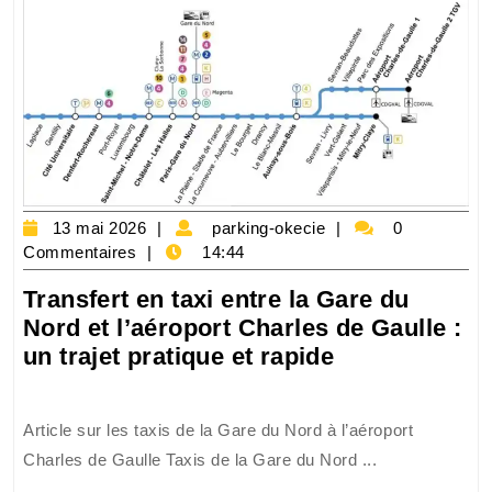
13
parking-
13 mai 2026
parking-okecie
0
mai
okecie
Commentaires
14:44
2026
Transfert en taxi entre la Gare du
Nord et l’aéroport Charles de Gaulle :
Transfert
un trajet pratique et rapide
en
taxi
Article sur les taxis de la Gare du Nord à l’aéroport
entre
Charles de Gaulle Taxis de la Gare du Nord ...
la