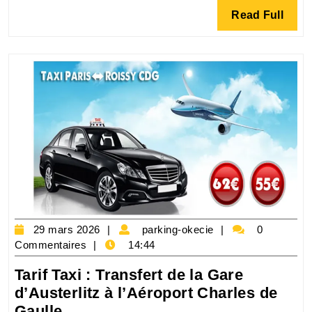
Gare
Read
Read Full
du
Full
Nord
et
l’aéroport
Charles
de
Gaulle
:
un
trajet
pratique
et
29
parking-
29 mars 2026
parking-okecie
0
rapide
mars
okecie
Commentaires
14:44
2026
Tarif Taxi : Transfert de la Gare
d’Austerlitz à l’Aéroport Charles de
Tarif
Gaulle