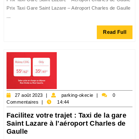
des
Prix Taxi Gare Saint Lazare – Aéroport Charles de Gaulle
Taxis
...
entre
la
Read
Read Full
Gare
Full
Saint
Lazare
et
l’Aéroport
Charles
de
Gaulle
27
parking-
27 août 2023
parking-okecie
0
août
okecie
Commentaires
14:44
2023
Facilitez votre trajet : Taxi de la gare
Saint Lazare à l’aéroport Charles de
Facilitez
Gaulle