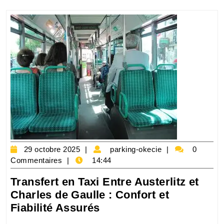
Lyon
:
Voyage
Facile
et
Confortable
29
parking-
29 octobre 2025
parking-okecie
0
octobre
okecie
Commentaires
14:44
2025
Transfert en Taxi Entre Austerlitz et
Charles de Gaulle : Confort et
Transfert
Fiabilité Assurés
en