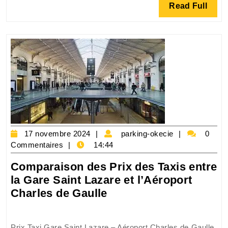
Read
Read Full
de
Full
Lyon
vers
l’Aéro
Charl
de
Gaulle
17
parking-
17 novembre 2024
parking-okecie
0
novembre
okecie
Commentaires
14:44
2024
Comparaison des Prix des Taxis entre
la Gare Saint Lazare et l’Aéroport
Comparaison
Charles de Gaulle
des
Prix
Prix Taxi Gare Saint Lazare – Aéroport Charles de Gaulle