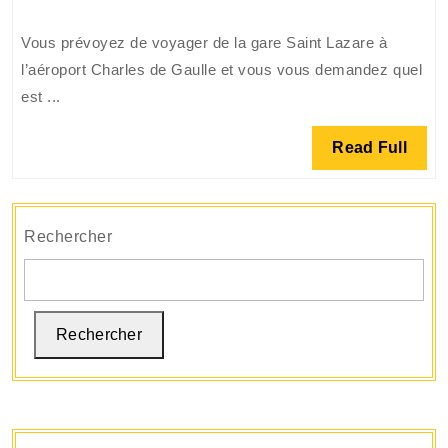
votre
trajet
Vous prévoyez de voyager de la gare Saint Lazare à
:
l’aéroport Charles de Gaulle et vous vous demandez quel
Taxi
est ...
de
la
Read
Read Full
gare
Full
Saint
Lazare
à
Rechercher
l’aéroport
Charles
de
Rechercher
Gaulle