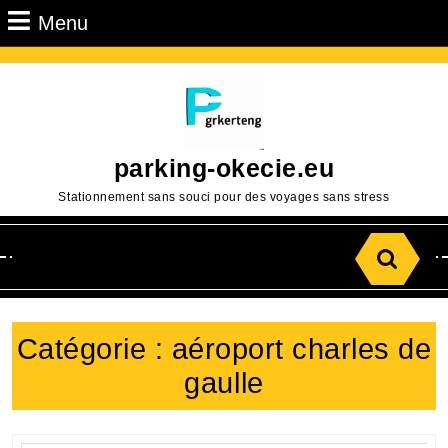
Passer
Menu
Menu
au
contenu
Aller
au
contenu
parking-okecie.eu
Stationnement sans souci pour des voyages sans stress
Search
for:
Catégorie :
aéroport charles de
gaulle