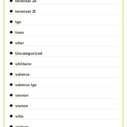
terminal 2e
terminal 2f
tgv
tram
uber
Uncategorized
utilitaire
valence
valence tgv
vernon
vienne
ville
voiture