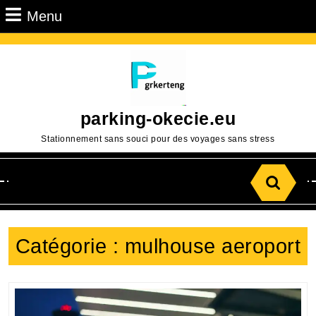
Passer
Menu
Menu
au
contenu
Aller
au
contenu
parking-okecie.eu
Stationnement sans souci pour des voyages sans stress
Search
for:
Catégorie :
mulhouse aeroport