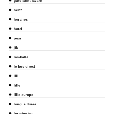
gare saint lazare
hertz
horaires
hotel
jean
jfk
lamballe
le bus direct
lill
lille
lille europe
longue duree
lorraine tgv