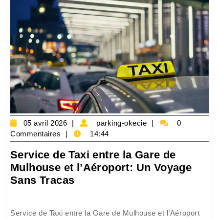
05
parking-
05 avril 2026
parking-okecie
0
avril
okecie
Commentaires
14:44
2026
Service de Taxi entre la Gare de
Mulhouse et l’Aéroport: Un Voyage
Service
Sans Tracas
de
Taxi
Service de Taxi entre la Gare de Mulhouse et l’Aéroport
entre