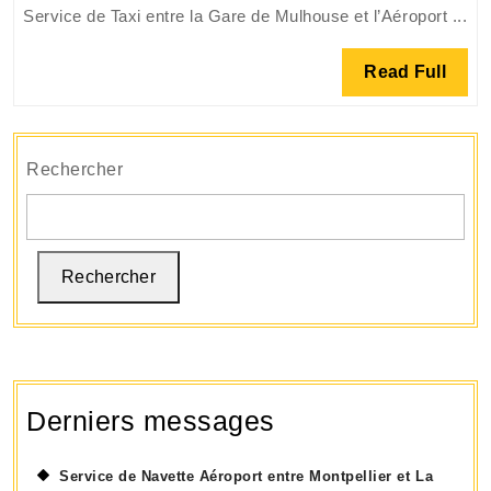
Service de Taxi entre la Gare de Mulhouse et l’Aéroport ...
la
Gare
Read
Read Full
de
Full
Mulhouse
et
l’Aéroport:
Rechercher
Un
Voyage
Sans
Rechercher
Tracas
Derniers messages
Service de Navette Aéroport entre Montpellier et La