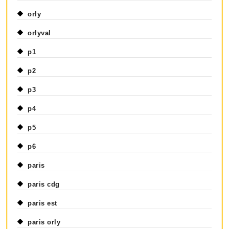
orly
orlyval
p1
p2
p3
p4
p5
p6
paris
paris cdg
paris est
paris orly