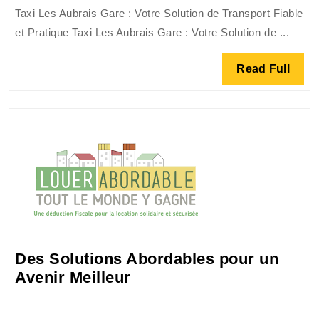
et
Taxi Les Aubrais Gare : Votre Solution de Transport Fiable
Pratique
et Pratique Taxi Les Aubrais Gare : Votre Solution de ...
avec
les
Read
Read Full
Taxis
Full
de
la
Gare
des
Aubrais
Des Solutions Abordables pour un
Des
Avenir Meilleur
Solutions
Abordables