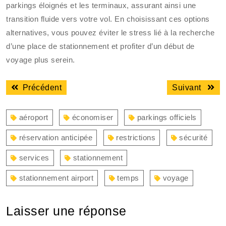
parkings éloignés et les terminaux, assurant ainsi une
transition fluide vers votre vol. En choisissant ces options
alternatives, vous pouvez éviter le stress lié à la recherche
d’une place de stationnement et profiter d’un début de
voyage plus serein.
Navigation
Article
Articl
Précédent
Suivant
de
précédent
suiva
l’article
:
:
aéroport
économiser
parkings officiels
réservation anticipée
restrictions
sécurité
services
stationnement
stationnement airport
temps
voyage
Laisser une réponse