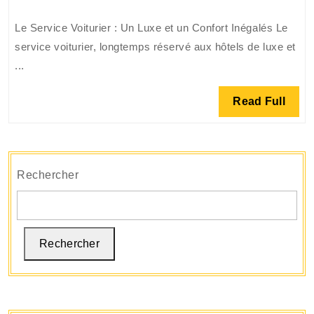
:
Le Service Voiturier : Un Luxe et un Confort Inégalés Le
Luxe,
service voiturier, longtemps réservé aux hôtels de luxe et
Confort
...
et
Élégance
Read
Read Full
Garantis
Full
Rechercher
Rechercher