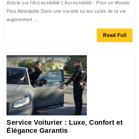
Article sur l’Accessibilité L’Accessibilité : Pour un Monde
pour
Plus Abordable Dans une société où les coûts de la vie
un
augmentent ...
Avenir
Meilleur
Read
Read Full
Full
Service Voiturier : Luxe, Confort et
Service
Élégance Garantis
Voiturier