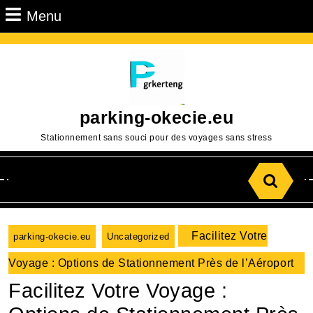
Passer
Menu
Menu
au
contenu
Aller
au
contenu
parking-okecie.eu
Stationnement sans souci pour des voyages sans stress
Search
for:
Facilitez Votre
parking-okecie.eu
Uncategorized
Voyage : Options de Stationnement Près de l’Aéroport
Facilitez Votre Voyage :