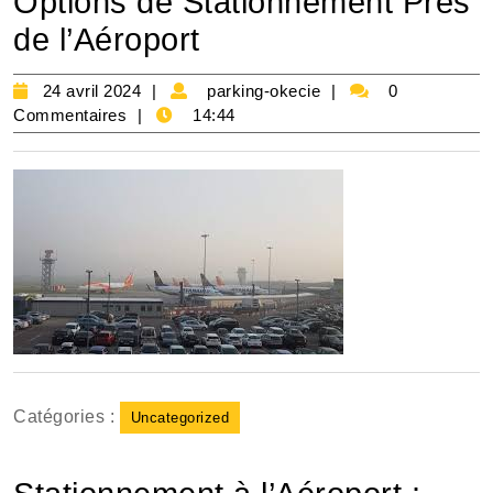
Options de Stationnement Près
de l’Aéroport
24
parking-
24 avril 2024
parking-okecie
0
avril
okecie
Commentaires
14:44
2024
Catégories :
Uncategorized