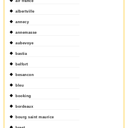
air france
albertville
annecy
annemasse
aubevoye
bastia
belfort
besancon
bleu
booking
bordeaux
bourg saint maurice
brest