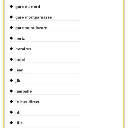
gare du nord
gare montparnasse
gare saint lazare
hertz
horaires
hotel
jean
jfk
lamballe
le bus direct
lill
lille