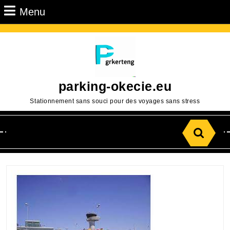
Passer
Menu
Menu
au
contenu
Aller
au
contenu
parking-okecie.eu
Stationnement sans souci pour des voyages sans stress
Search
for: