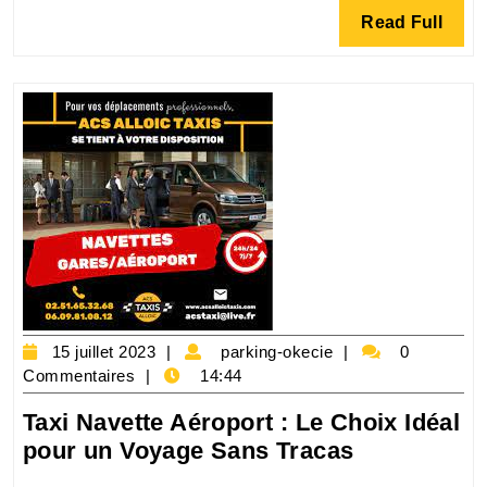
taxi
Read
Read Full
navette
Full
pour
vos
déplacements
sans
tracas
15
parking-
15 juillet 2023
parking-okecie
0
juillet
okecie
Commentaires
14:44
2023
Taxi Navette Aéroport : Le Choix Idéal
Taxi
pour un Voyage Sans Tracas
Navette