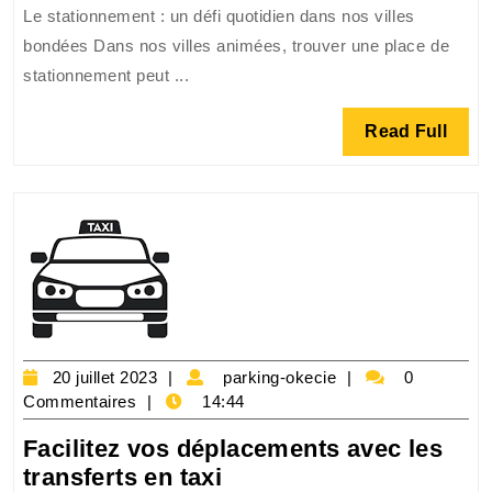
tarif
Le stationnement : un défi quotidien dans nos villes
de
!
bondées Dans nos villes animées, trouver une place de
stationn
stationnement peut ...
avec
nos
Read
Read Full
services
Full
de
parking
pratiques
et
sécurisés
20
parking-
20 juillet 2023
parking-okecie
0
juillet
okecie
Commentaires
14:44
2023
Facilitez vos déplacements avec les
Facilitez
transferts en taxi