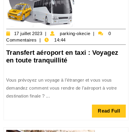
devez
savoir
17
parking-
17 juillet 2023
parking-okecie
0
juillet
okecie
Commentaires
14:44
2023
Transfert aéroport en taxi : Voyagez
Transfert
en toute tranquillité
aéroport
en
Vous prévoyez un voyage à l’étranger et vous vous
taxi
demandez comment vous rendre de l’aéroport à votre
:
destination finale ? ...
Voyagez
en
Read
Read Full
toute
Full
tranquillité