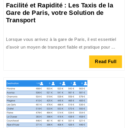
Facilité et Rapidité : Les Taxis de la
Gare de Paris, votre Solution de
Facilité
Transport
et
Rapidité
Lorsque vous arrivez à la gare de Paris, il est essentiel
:
d’avoir un moyen de transport fiable et pratique pour ...
Les
Taxis
Read
Read Full
de
Full
la
Gare
de
Paris,
votre
Solution
de
Transport