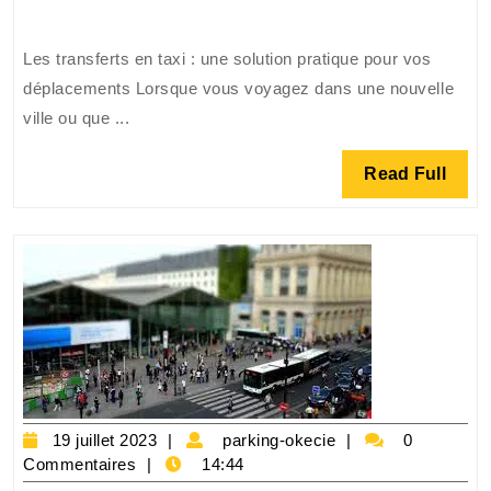
vos
déplacements
Les transferts en taxi : une solution pratique pour vos
avec
déplacements Lorsque vous voyagez dans une nouvelle
les
ville ou que ...
transferts
en
Read
Read Full
taxi
Full
19
parking-
19 juillet 2023
parking-okecie
0
juillet
okecie
Commentaires
14:44
2023