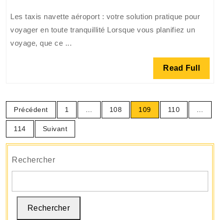
Aéroport
Les taxis navette aéroport : votre solution pratique pour
:
voyager en toute tranquillité Lorsque vous planifiez un
Le
voyage, que ce ...
Choix
Idéal
Read
Read Full
pour
Full
un
Voyage
Pagination
Sans
Précédent
1
…
108
109
110
…
des
Tracas
publications
114
Suivant
Rechercher
Rechercher