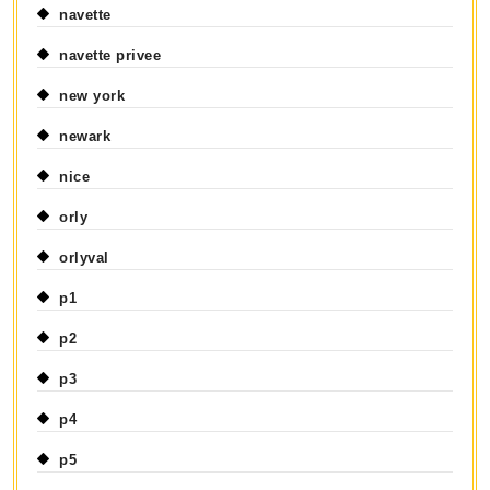
navette
navette privee
new york
newark
nice
orly
orlyval
p1
p2
p3
p4
p5