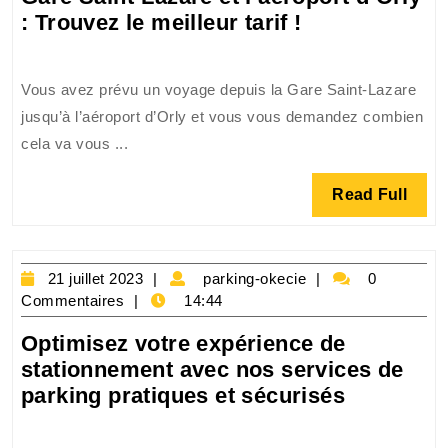
Comparaison
: Trouvez le meilleur tarif !
des
prix
Vous avez prévu un voyage depuis la Gare Saint-Lazare
du
jusqu’à l’aéroport d’Orly et vous vous demandez combien
taxi
cela va vous ...
entre
la
Read
Read Full
Gare
Full
Saint-
Lazare
21
et
parking-
21 juillet 2023
parking-okecie
0
juillet
okecie
Commentaires
14:44
l’aéroport
2023
d’Orly
Optimisez votre expérience de
:
stationnement avec nos services de
Trouvez
Optimise
parking pratiques et sécurisés
le
votre
meilleur
expérien