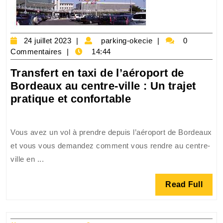
24
parking-
24 juillet 2023
parking-okecie
0
juillet
okecie
Commentaires
14:44
2023
Transfert en taxi de l’aéroport de
Bordeaux au centre-ville : Un trajet
Transfert
pratique et confortable
en
taxi
Vous avez un vol à prendre depuis l’aéroport de Bordeaux
de
et vous vous demandez comment vous rendre au centre-
l’aéroport
ville en ...
de
Bordeaux
Read
Read Full
au
Full
centre-
ville