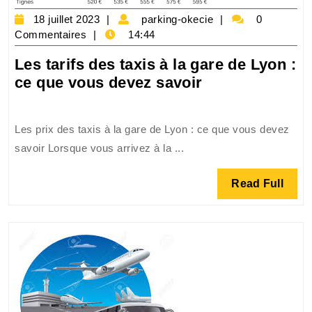
18
parking-
18 juillet 2023
parking-okecie
0
juillet
okecie
Commentaires
14:44
2023
Les tarifs des taxis à la gare de Lyon :
Les
ce que vous devez savoir
tarifs
des
Les prix des taxis à la gare de Lyon : ce que vous devez
taxis
savoir Lorsque vous arrivez à la ...
à
la
Read
Read Full
gare
Full
de
Lyon
:
ce
que
vous