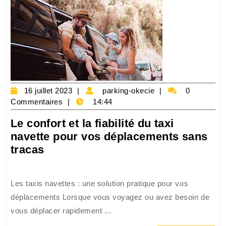
16
parking-
16 juillet 2023
parking-okecie
0
juillet
okecie
Commentaires
14:44
2023
Le confort et la fiabilité du taxi
navette pour vos déplacements sans
Le
tracas
confort
et
Les taxis navettes : une solution pratique pour vos
la
déplacements Lorsque vous voyagez ou avez besoin de
fiabilité
vous déplacer rapidement ...
du