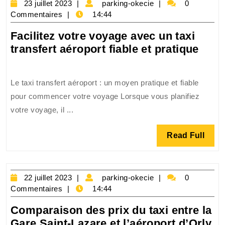
23
:
parking-
23 juillet 2023
parking-okecie
0
juillet
okecie
Commentaires
14:44
Un
2023
trajet
Facilitez votre voyage avec un taxi
pratique
Facil
transfert aéroport fiable et pratique
et
votr
confortable
voya
Le taxi transfert aéroport : un moyen pratique et fiable
avec
pour commencer votre voyage Lorsque vous planifiez
un
votre voyage, il ...
taxi
trans
Read
Read Full
aéro
Full
fiabl
et
22
parking-
prat
22 juillet 2023
parking-okecie
0
juillet
okecie
Commentaires
14:44
2023
Comparaison des prix du taxi entre la
Gare Saint-Lazare et l’aéroport d’Orly