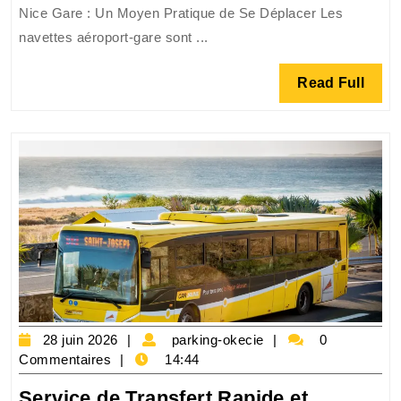
Nice Gare : Un Moyen Pratique de Se Déplacer Les
:
navettes aéroport-gare sont ...
Le
Transport
Read
Read Full
Pratique
Full
pour
vos
Déplacements
28
parking-
28 juin 2026
parking-okecie
0
juin
okecie
Commentaires
14:44
2026
Service de Transfert Rapide et