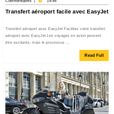
février
okecie
Commentaires
14:44
2026
Tr
Transfert aéroport facile avec EasyJet
a
fa
Transfert aéroport avec EasyJet Facilitez votre transfert
a
aéroport avec EasyJet Les voyages en avion peuvent
E
être excitants, mais le processus ...
Read
Read Full
Full