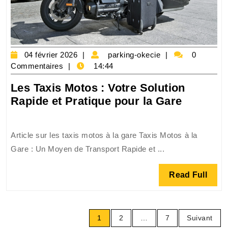
04
parking-
04 février 2026
parking-okecie
0
février
okecie
Commentaires
14:44
2026
Les Taxis Motos : Votre Solution
Les
Rapide et Pratique pour la Gare
Taxis
Motos
Article sur les taxis motos à la gare Taxis Motos à la
:
Gare : Un Moyen de Transport Rapide et ...
Votre
Solution
Read
Read Full
Rapide
Full
et
Pratique
Pagination
pour
1
2
…
7
Suivant
des