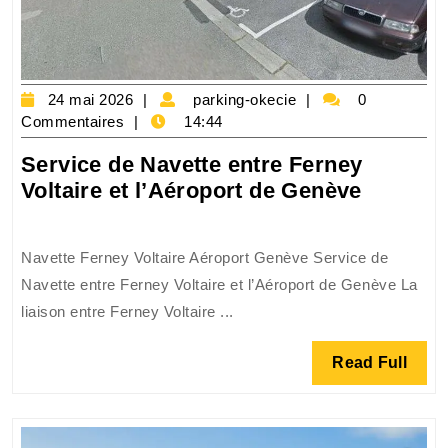
24
parking-
24 mai 2026
parking-okecie
0
mai
okecie
Commentaires
14:44
2026
Service de Navette entre Ferney
Service
Voltaire et l’Aéroport de Genève
de
Navette
Navette Ferney Voltaire Aéroport Genève Service de
entre
Navette entre Ferney Voltaire et l’Aéroport de Genève La
Ferney
liaison entre Ferney Voltaire ...
Voltaire
et
Read
Read Full
l’Aéropo
Full
de
Genève