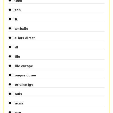
hotel
jean
jfk
lamballe
le bus direct
lill
lille
lille europe
longue duree
lorraine tgv
louis
luxair
lyon