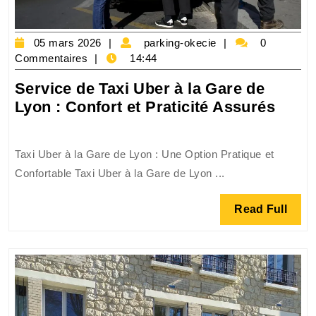
05
parking-
05 mars 2026
parking-okecie
0
mars
okecie
Commentaires
14:44
2026
Service de Taxi Uber à la Gare de
Servi
Lyon : Confort et Praticité Assurés
de
Taxi
Taxi Uber à la Gare de Lyon : Une Option Pratique et
Uber
Confortable Taxi Uber à la Gare de Lyon ...
à
la
Read
Read Full
Gare
Full
de
Lyon
:
Confo
et