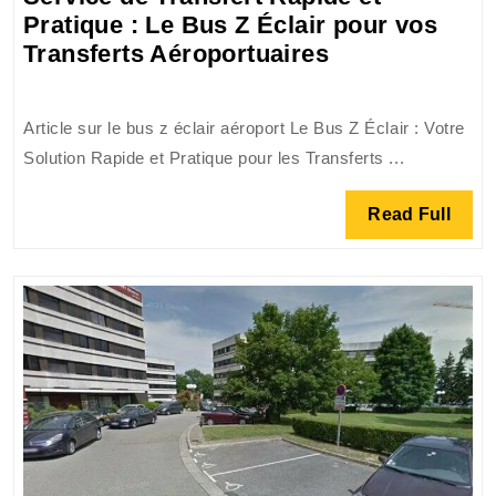
Pratique : Le Bus Z Éclair pour vos
Service
Transferts Aéroportuaires
de
Transfert
Article sur le bus z éclair aéroport Le Bus Z Éclair : Votre
Rapide
Solution Rapide et Pratique pour les Transferts ...
et
Pratique
Read
Read Full
:
Full
Le
Bus
Z
Éclair
pour
vos
Transferts
Aéroportuaire