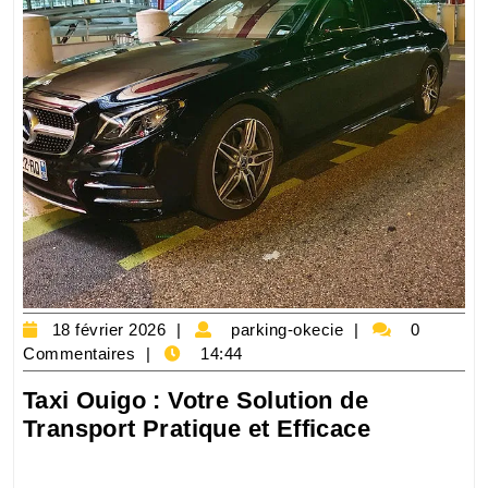
18
parking-
18 février 2026
parking-okecie
0
février
okecie
Commentaires
14:44
2026
Taxi Ouigo : Votre Solution de
Taxi
Transport Pratique et Efficace
Ouigo
: