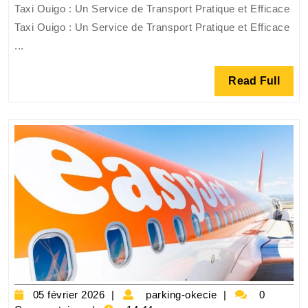
Taxi Ouigo : Un Service de Transport Pratique et Efficace
Votre
Taxi Ouigo : Un Service de Transport Pratique et Efficace
Solution
...
de
Transport
Read
Read Full
Pratique
Full
et
Efficace
05
parking-
05 février 2026
parking-okecie
0