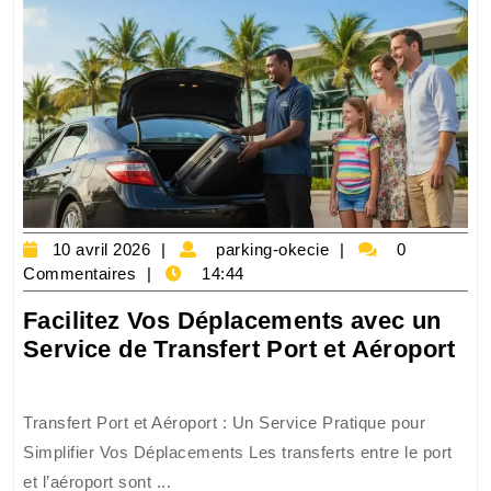
10
parking-
10 avril 2026
parking-okecie
0
avril
okecie
Commentaires
14:44
2026
Facilitez Vos Déplacements avec un
Fac
Service de Transfert Port et Aéroport
Vo
Dé
Transfert Port et Aéroport : Un Service Pratique pour
av
Simplifier Vos Déplacements Les transferts entre le port
un
et l’aéroport sont ...
Se