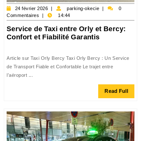
24
parking-
24 février 2026
parking-okecie
0
février
okecie
Commentaires
14:44
2026
Service de Taxi entre Orly et Bercy:
Service
Confort et Fiabilité Garantis
de
Taxi
Article sur Taxi Orly Bercy Taxi Orly Bercy : Un Service
entre
de Transport Fiable et Confortable Le trajet entre
Orly
l’aéroport ...
et
Bercy:
Read
Read Full
Confort
Full
et
Fiabilité
Garantis