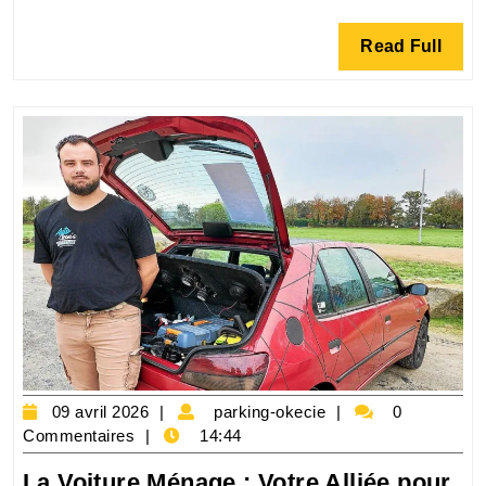
de
Read
Read Full
Tra
Full
Po
et
Aé
09
parking-
09 avril 2026
parking-okecie
0
avril
okecie
Commentaires
14:44
2026
La Voiture Ménage : Votre Alliée pour