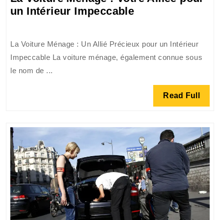
La
un Intérieur Impeccable
Voiture
Ménage
La Voiture Ménage : Un Allié Précieux pour un Intérieur
:
Impeccable La voiture ménage, également connue sous
Votre
le nom de ...
Alliée
pour
Read
Read Full
un
Full
Intérieur
Impeccable