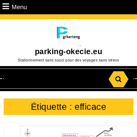
Passer
Menu
Menu
au
contenu
Aller
au
contenu
parking-okecie.eu
Stationnement sans souci pour des voyages sans stress
Search
for:
Étiquette :
efficace