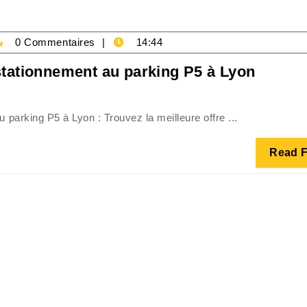
rking-
0 Commentaires
14:44
ecie
Trouve
 stationnement au parking P5 à Lyon
les
meille
u parking P5 à Lyon : Trouvez la meilleure offre ...
prix
de
Read F
statio
au
parkin
P5
à
Lyon