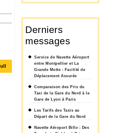
Derniers
z
messages
urs
Service de Navette Aéroport
entre Montpellier et La
Read
ull
nnement
Grande Motte : Facilité de
Full
Déplacement Assurée
g
Comparaison des Prix du
Taxi de la Gare du Nord à la
Gare de Lyon à Paris
Les Tarifs des Taxis au
Départ de la Gare du Nord
Navette Aéroport Billo : Des