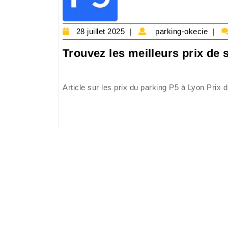
28
pa
28 juillet 2025
parking-okecie
juillet
ok
Trouvez les meilleurs prix de
2025
Article sur les prix du parking P5 à Lyon Prix d