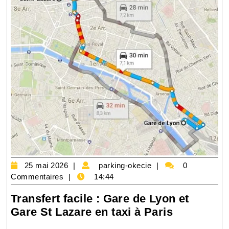
25
parking-
25 mai 2026
parking-okecie
0
mai
okecie
Commentaires
14:44
2026
Transfert facile : Gare de Lyon et
Transfert
Gare St Lazare en taxi à Paris
facile