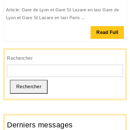
:
Article: Gare de Lyon et Gare St Lazare en taxi Gare de
Gare
Lyon et Gare St Lazare en taxi Paris ...
de
Lyon
Read
Read Full
et
Full
Gare
St
Lazare
Rechercher
en
taxi
à
Rechercher
Paris
Derniers messages