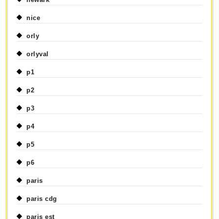
nice
orly
orlyval
p1
p2
p3
p4
p5
p6
paris
paris cdg
paris est