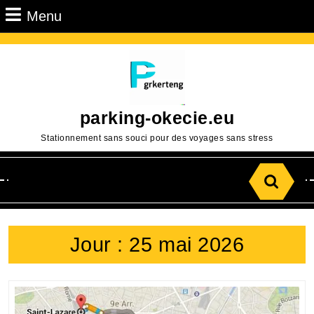
Passer
Menu
Menu
au
contenu
Aller
au
contenu
parking-okecie.eu
Stationnement sans souci pour des voyages sans stress
Search
for:
Jour :
25 mai 2026