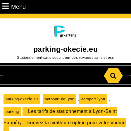
Passer
Menu
Menu
au
contenu
Aller
au
contenu
parking-okecie.eu
Stationnement sans souci pour des voyages sans stress
Search
for:
,
,
parking-okecie.eu
aeroport de lyon
aeroport lyon
Les tarifs de stationnement à Lyon-Saint
parking
Exupéry : Trouvez la meilleure option pour votre voiture
!