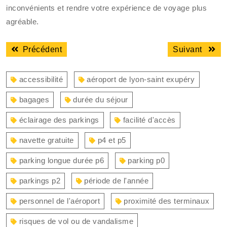
inconvénients et rendre votre expérience de voyage plus
agréable.
Navigation
Article
Articl
Précédent
Suivant
de
précédent
suiva
l’article
:
:
accessibilité
aéroport de lyon-saint exupéry
bagages
durée du séjour
éclairage des parkings
facilité d'accès
navette gratuite
p4 et p5
parking longue durée p6
parking p0
parkings p2
période de l'année
personnel de l'aéroport
proximité des terminaux
risques de vol ou de vandalisme