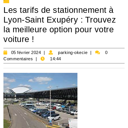
Les tarifs de stationnement à
Lyon-Saint Exupéry : Trouvez
la meilleure option pour votre
voiture !
05
parking-
05 février 2024
parking-okecie
0
février
okecie
Commentaires
14:44
2024