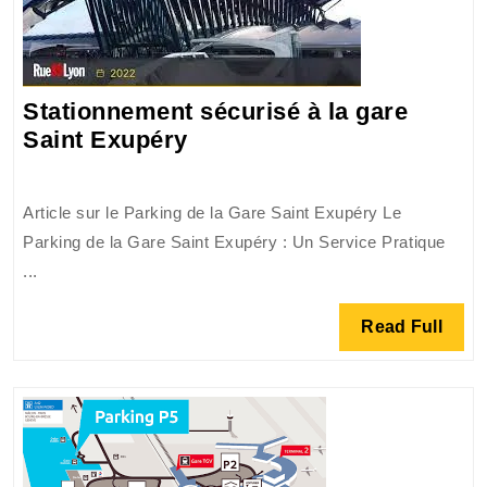
Stationnement sécurisé à la gare
Stationnement
Saint Exupéry
sécurisé
à
Article sur le Parking de la Gare Saint Exupéry Le
la
Parking de la Gare Saint Exupéry : Un Service Pratique
gare
...
Saint
Exupéry
Read
Read Full
Full