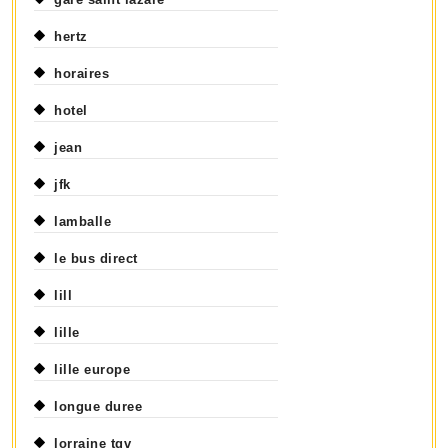
hertz
horaires
hotel
jean
jfk
lamballe
le bus direct
lill
lille
lille europe
longue duree
lorraine tgv