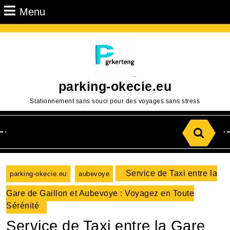
Passer
Menu
Menu
au
contenu
Aller
au
contenu
parking-okecie.eu
Stationnement sans souci pour des voyages sans stress
Search
for:
Service de Taxi entre la
parking-okecie.eu
aubevoye
Gare de Gaillon et Aubevoye : Voyagez en Toute
Sérénité
Service de Taxi entre la Gare