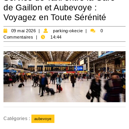
de Gaillon et Aubevoye :
Voyagez en Toute Sérénité
09
parking-
09 mai 2026
parking-okecie
0
mai
okecie
Commentaires
14:44
2026
Catégories :
aubevoye