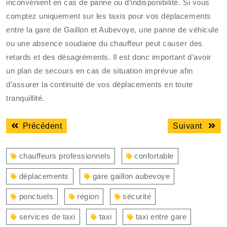
inconvénient en cas de panne ou d’indisponibilité. Si vous
comptez uniquement sur les taxis pour vos déplacements
entre la gare de Gaillon et Aubevoye, une panne de véhicule
ou une absence soudaine du chauffeur peut causer des
retards et des désagréments. Il est donc important d’avoir
un plan de secours en cas de situation imprévue afin
d’assurer la continuité de vos déplacements en toute
tranquillité.
Navigation
Article
Articl
Précédent
Suivant
de
précédent
suiva
l’article
:
:
chauffeurs professionnels
confortable
déplacements
gare gaillon aubevoye
ponctuels
région
sécurité
services de taxi
taxi
taxi entre gare