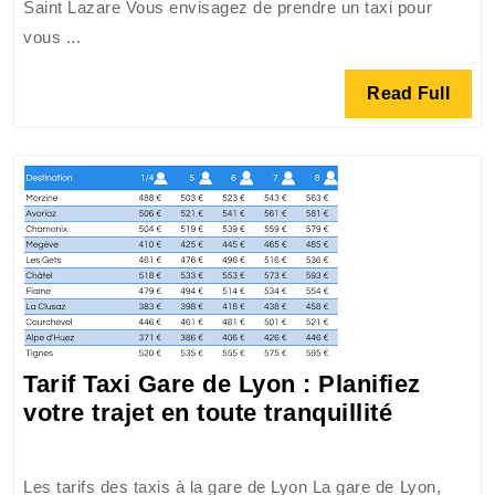
Saint Lazare Vous envisagez de prendre un taxi pour
entre
un
vous ...
Orly
trajet
et
pratique
Read
Read Full
la
et
Full
Gare
rapide
Saint
Lazare
Tarif Taxi Gare de Lyon : Planifiez
Tarif
votre trajet en toute tranquillité
Taxi
Gare
Les tarifs des taxis à la gare de Lyon La gare de Lyon,