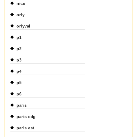
nice
orly
orlyval
p1
p2
p3
p4
p5
p6
paris
paris cdg
paris est