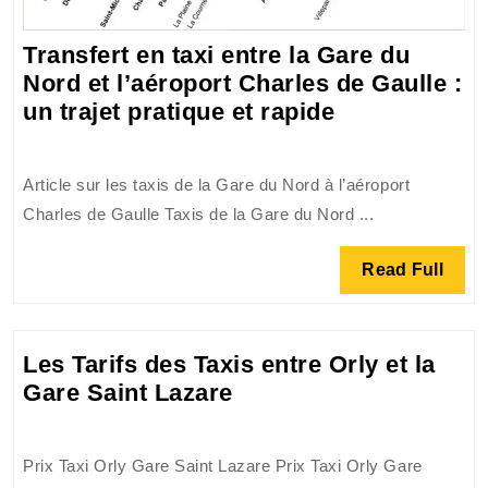
Transfert en taxi entre la Gare du
Nord et l’aéroport Charles de Gaulle :
Transfert
un trajet pratique et rapide
en
taxi
Article sur les taxis de la Gare du Nord à l’aéroport
entre
Charles de Gaulle Taxis de la Gare du Nord ...
la
Gare
Read
Read Full
du
Full
Nord
et
Les Tarifs des Taxis entre Orly et la
l’aéroport
Les
Gare Saint Lazare
Charles
Tarifs
de
des
Gaulle
Prix Taxi Orly Gare Saint Lazare Prix Taxi Orly Gare
Taxis
: