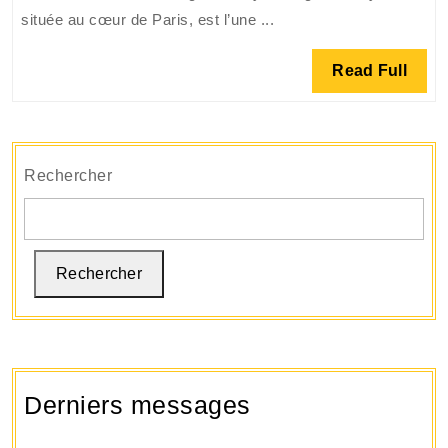
de
située au cœur de Paris, est l’une ...
Lyon
:
Read
Read Full
Planifiez
Full
votre
trajet
en
Rechercher
toute
tranquill
Rechercher
Derniers messages