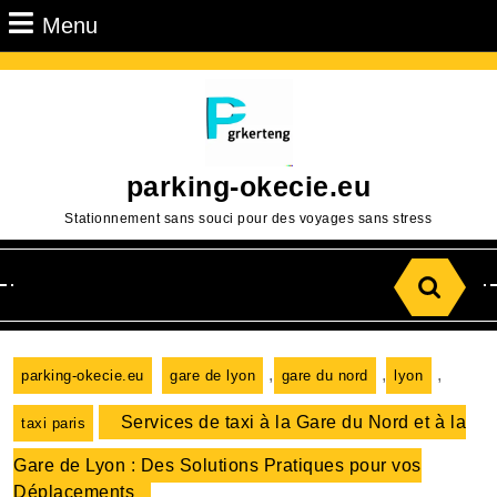
Passer
Menu
Menu
au
contenu
Aller
au
contenu
parking-okecie.eu
Stationnement sans souci pour des voyages sans stress
Search
for:
,
,
,
parking-okecie.eu
gare de lyon
gare du nord
lyon
Services de taxi à la Gare du Nord et à la
taxi paris
Gare de Lyon : Des Solutions Pratiques pour vos
Déplacements