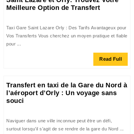
et
Les
Meilleure Option de Transfert
Rapide
Tarifs
des
Taxi Gare Saint Lazare Orly : Des Tarifs Avantageux pour
Taxis
Vos Transferts Vous cherchez un moyen pratique et fiable
entre
pour ...
la
Gare
Read
Read Full
Saint
Full
Lazare
et
Transfert en taxi de la Gare du Nord à
Orly:
l’aéroport d’Orly : Un voyage sans
Trouvez
Transfert
souci
Votre
en
Meilleure
taxi
Option
Naviguer dans une ville inconnue peut être un défi,
de
de
surtout lorsqu’il s’agit de se rendre de la gare du Nord ...
la
Transfert