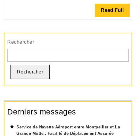
Gare
Read
Read Full
du
Full
Nord
à
l’aéroport
Rechercher
d’Orly
:
Un
voyage
Rechercher
sans
souci
Derniers messages
Service de Navette Aéroport entre Montpellier et La
Grande Motte : Facilité de Déplacement Assurée