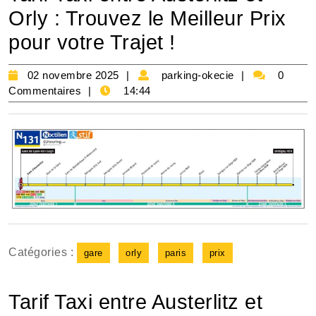
Orly : Trouvez le Meilleur Prix
pour votre Trajet !
02
parking-
02 novembre 2025
parking-okecie
0
novembre
okecie
Commentaires
14:44
2025
Catégories :
gare
orly
paris
prix
Tarif Taxi entre Austerlitz et