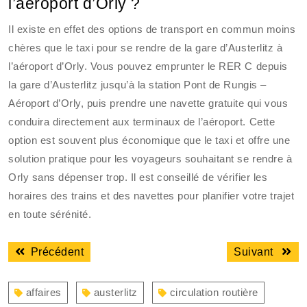
l’aéroport d’Orly ?
Il existe en effet des options de transport en commun moins
chères que le taxi pour se rendre de la gare d’Austerlitz à
l’aéroport d’Orly. Vous pouvez emprunter le RER C depuis
la gare d’Austerlitz jusqu’à la station Pont de Rungis –
Aéroport d’Orly, puis prendre une navette gratuite qui vous
conduira directement aux terminaux de l’aéroport. Cette
option est souvent plus économique que le taxi et offre une
solution pratique pour les voyageurs souhaitant se rendre à
Orly sans dépenser trop. Il est conseillé de vérifier les
horaires des trains et des navettes pour planifier votre trajet
en toute sérénité.
Navigation
Article
Articl
Précédent
Suivant
de
précédent
suiva
l’article
:
:
affaires
austerlitz
circulation routière