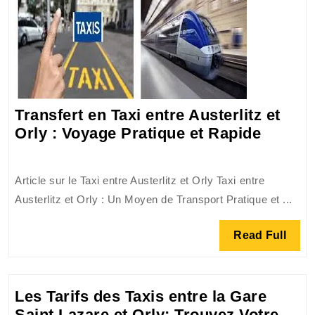
Transfert en Taxi entre Austerlitz et
Transfe
Orly : Voyage Pratique et Rapide
en
Taxi
Article sur le Taxi entre Austerlitz et Orly Taxi entre
entre
Austerlitz et Orly : Un Moyen de Transport Pratique et ...
Austerl
et
Read
Read Full
Orly
Full
:
Voyag
Les Tarifs des Taxis entre la Gare
Pratiq
Saint Lazare et Orly: Trouvez Votre