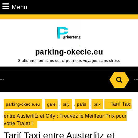
Passer
Menu
Menu
au
contenu
Aller
au
contenu
parking-okecie.eu
Stationnement sans souci pour des voyages sans stress
Search
for:
,
,
,
Tarif Taxi
parking-okecie.eu
gare
orly
paris
prix
entre Austerlitz et Orly : Trouvez le Meilleur Prix pour
votre Trajet !
Tarif Taxi entre Austerlitz et