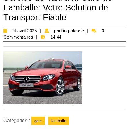
Lamballe: Votre Solution de
Transport Fiable
24
parking-
24 avril 2025
parking-okecie
0
avril
okecie
Commentaires
14:44
2025
Catégories :
gare
lamballe