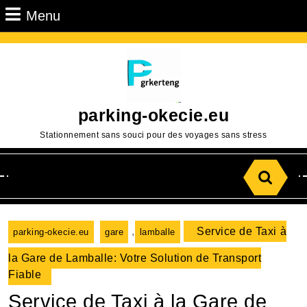
Passer
Menu
Menu
au
contenu
Aller
au
contenu
parking-okecie.eu
Stationnement sans souci pour des voyages sans stress
Search
for:
,
Service de Taxi à
parking-okecie.eu
gare
lamballe
la Gare de Lamballe: Votre Solution de Transport
Fiable
Service de Taxi à la Gare de