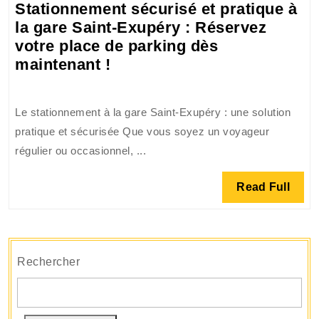
Stationnement sécurisé et pratique à
la gare Saint-Exupéry : Réservez
votre place de parking dès
Stationnement
maintenant !
sécurisé
et
Le stationnement à la gare Saint-Exupéry : une solution
pratique
pratique et sécurisée Que vous soyez un voyageur
à
régulier ou occasionnel, ...
la
gare
Read
Read Full
Saint-
Full
Exupéry
:
Réservez
Rechercher
votre
place
de