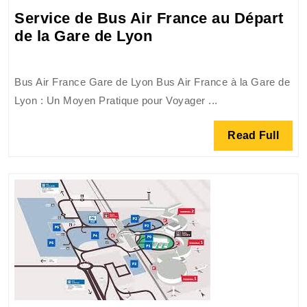
et
Service de Bus Air France au Départ
l’Aéropo
Service
de la Gare de Lyon
Charles
de
de
Bus
Gaulle
Bus Air France Gare de Lyon Bus Air France à la Gare de
Air
Lyon : Un Moyen Pratique pour Voyager ...
France
au
Read
Read Full
Départ
Full
de
la
Gare
de
Lyon