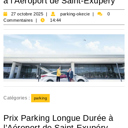
à l’Aéroport de Saint-Exupéry
27
parking-
27 octobre 2025
parking-okecie
0
octobre
okecie
Commentaires
14:44
2025
Catégories :
parking
Prix Parking Longue Durée à
l’Aéroport de Saint-Exupéry