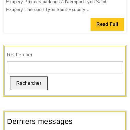
Exupéry Prix des parkings à l’aéroport Lyon Saint-
l’aéroport
Exupéry L’aéroport Lyon Saint-Exupéry ...
Lyon
Saint-
Read
Read Full
Exupéry
Full
Rechercher
Rechercher
Derniers messages