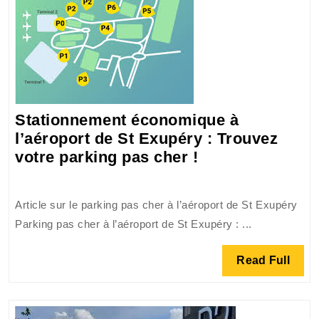
Stationnement économique à
l’aéroport de St Exupéry : Trouvez
Stationnement
votre parking pas cher !
économique
à
Article sur le parking pas cher à l’aéroport de St Exupéry
l’aéroport
Parking pas cher à l’aéroport de St Exupéry : ...
de
St
Read
Read Full
Exupéry
Full
:
Trouvez