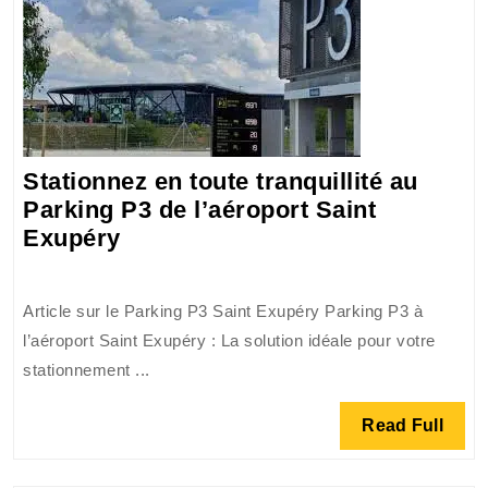
votre
parking
pas
cher
!
Stationnez en toute tranquillité au
Parking P3 de l’aéroport Saint
Stationnez
Exupéry
en
toute
Article sur le Parking P3 Saint Exupéry Parking P3 à
tranquillité
l’aéroport Saint Exupéry : La solution idéale pour votre
au
stationnement ...
Parking
P3
Read
Read Full
de
Full
l’aéroport