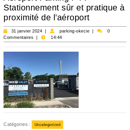
Stationnement sûr et pratique à
proximité de l’aéroport
31
parking-
31 janvier 2024
parking-okecie
0
janvier
okecie
Commentaires
14:44
2024
Catégories :
Uncategorized