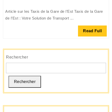
Taxis
de
Article sur les Taxis de la Gare de l’Est Taxis de la Gare
la
de l’Est : Votre Solution de Transport ...
Gare
de
Read
Read Full
l’Est
Full
:
Votre
Solution
Rechercher
de
Transport
Pratique
et
Rechercher
Rapide