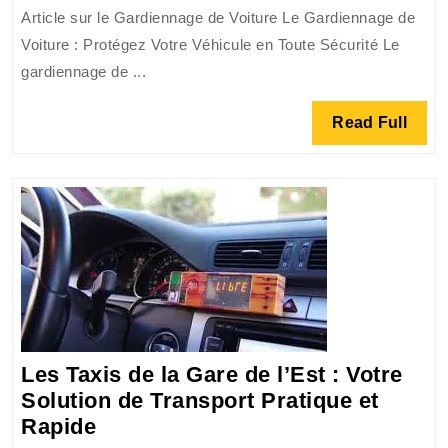
Tranquillité
Article sur le Gardiennage de Voiture Le Gardiennage de
:
Voiture : Protégez Votre Véhicule en Toute Sécurité Le
Optez
gardiennage de ...
pour
le
Read
Read Full
Gardiennage
Full
de
Voiture
Les Taxis de la Gare de l’Est : Votre
Solution de Transport Pratique et
Les
Rapide