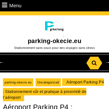
Passer
Menu
Menu
au
contenu
Aller
au
contenu
parking-okecie.eu
Stationnement sans souci pour des voyages sans stress
Search
for:
Aéroport Parking P4
parking-okecie.eu
Uncategorized
: Stationnement sûr et pratique à proximité de
l’aéroport
Aéroport Parking P4 :