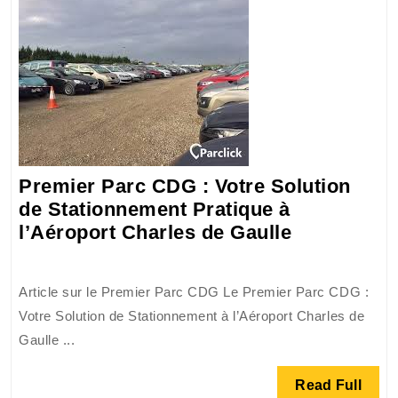
pour
votre
véhicule
Premier Parc CDG : Votre Solution
de Stationnement Pratique à
Premier
l’Aéroport Charles de Gaulle
Parc
CDG
Article sur le Premier Parc CDG Le Premier Parc CDG :
:
Votre Solution de Stationnement à l’Aéroport Charles de
Votre
Gaulle ...
Solution
de
Read
Read Full
Stationnem