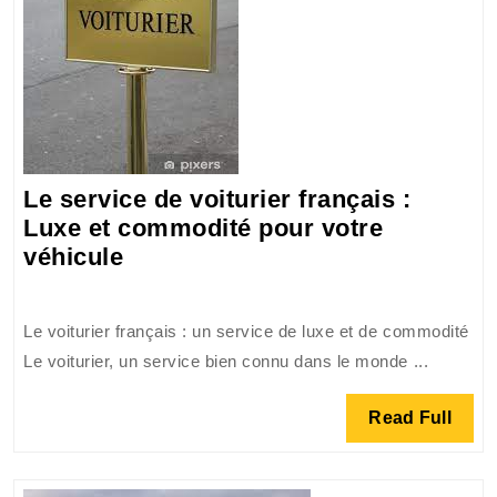
Le service de voiturier français :
Luxe et commodité pour votre
Le
véhicule
service
de
Le voiturier français : un service de luxe et de commodité
voiturier
Le voiturier, un service bien connu dans le monde ...
français
:
Read
Read Full
Luxe
Full
et
commodité