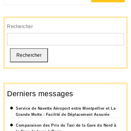
Full
Pratique
à
l’Aéroport
Rechercher
Charles
de
Gaulle
Rechercher
Derniers messages
Service de Navette Aéroport entre Montpellier et La
Grande Motte : Facilité de Déplacement Assurée
Comparaison des Prix du Taxi de la Gare du Nord à