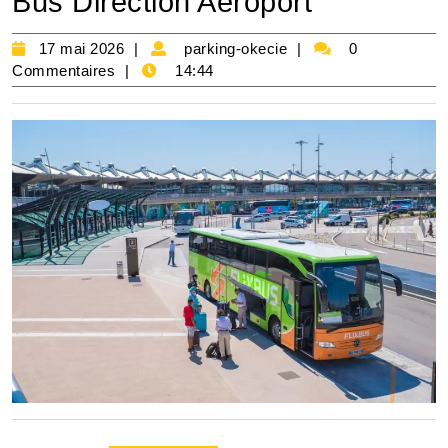
Bus Direction Aéroport
17
parking-
17 mai 2026
parking-okecie
0
mai
okecie
Commentaires
14:44
2026