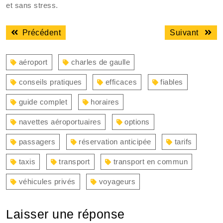
et sans stress.
Navigation
Article
Articl
Précédent
Suivant
de
précédent
suiva
l’article
:
:
aéroport
charles de gaulle
conseils pratiques
efficaces
fiables
guide complet
horaires
navettes aéroportuaires
options
passagers
réservation anticipée
tarifs
taxis
transport
transport en commun
véhicules privés
voyageurs
Laisser une réponse