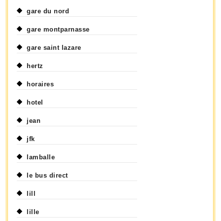
gare du nord
gare montparnasse
gare saint lazare
hertz
horaires
hotel
jean
jfk
lamballe
le bus direct
lill
lille