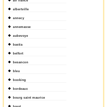
air france
albertville
annecy
annemasse
aubevoye
bastia
belfort
besancon
bleu
booking
bordeaux
bourg saint maurice
brest