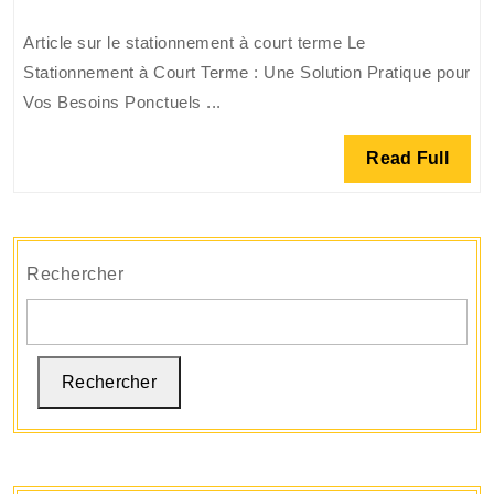
Court
Article sur le stationnement à court terme Le
Terme
Stationnement à Court Terme : Une Solution Pratique pour
:
Vos Besoins Ponctuels ...
Flexibilité
et
Read
Read Full
Proximité
Full
pour
Vos
Besoins
Rechercher
Ponctuels
Rechercher