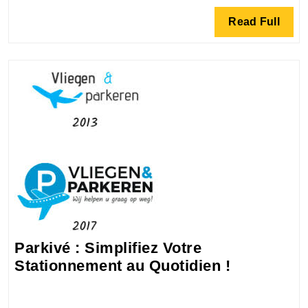
Ector
Read
Read Full
Parki
Full
Parkivé : Simplifiez Votre
Parkivé
Stationnement au Quotidien !
:
Simplifiez