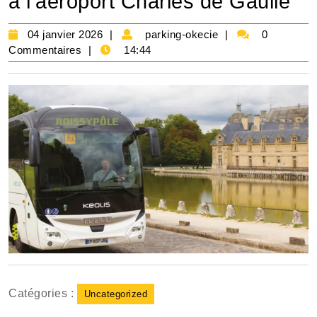
à l’aéroport Charles de Gaulle
04
parking-
04 janvier 2026
parking-okecie
0
janvier
okecie
Commentaires
14:44
2026
Catégories :
Uncategorized