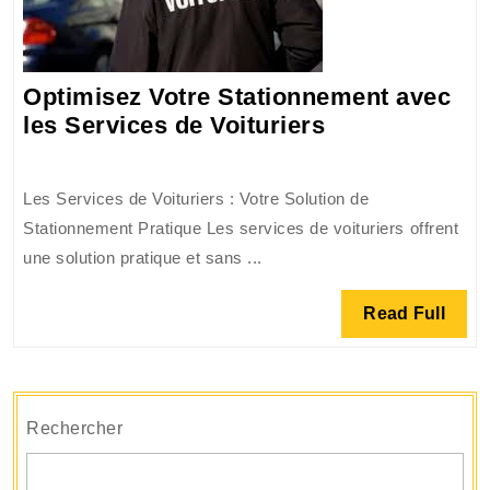
Optimisez Votre Stationnement avec
Optimisez
les Services de Voituriers
Votre
Stationnemen
Les Services de Voituriers : Votre Solution de
avec
Stationnement Pratique Les services de voituriers offrent
les
une solution pratique et sans ...
Services
de
Read
Read Full
Voituriers
Full
Rechercher