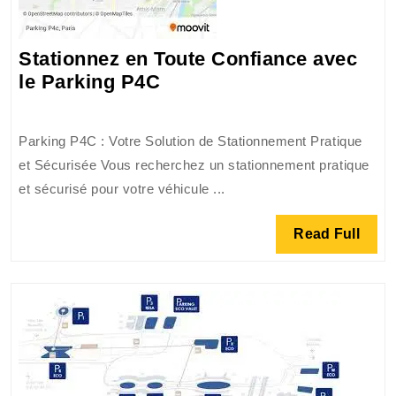
Stationnez en Toute Confiance avec
Stationnez
le Parking P4C
en
Toute
Parking P4C : Votre Solution de Stationnement Pratique
Confiance
et Sécurisée Vous recherchez un stationnement pratique
avec
et sécurisé pour votre véhicule ...
le
Parking
Read
Read Full
P4C
Full