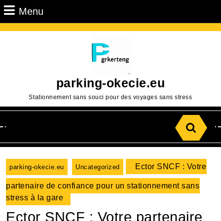
Passer
Menu
Menu
au
contenu
Aller
au
contenu
parking-okecie.eu
Stationnement sans souci pour des voyages sans stress
Search
for:
Ector SNCF : Votre
parking-okecie.eu
Uncategorized
partenaire de confiance pour un stationnement sans
stress à la gare
Ector SNCF : Votre partenaire