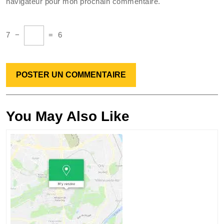
navigateur pour mon prochain commentaire.
7
−
=
6
You May Also Like