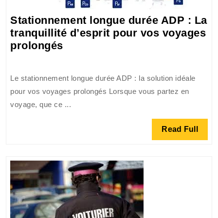
Stationnement longue durée ADP : La
tranquillité d’esprit pour vos voyages
Stationnement
prolongés
longue
durée
Le stationnement longue durée ADP : la solution idéale
ADP
pour vos voyages prolongés Lorsque vous partez en
:
voyage, que ce ...
La
tranquillité
Read
Read Full
d’esprit
Full
pour
vos
voyages
prolongés