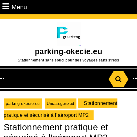
Passer
Menu
Menu
au
contenu
Aller
au
contenu
parking-okecie.eu
Stationnement sans souci pour des voyages sans stress
Search
for:
Stationnement
parking-okecie.eu
Uncategorized
pratique et sécurisé à l’aéroport MP2
Stationnement pratique et