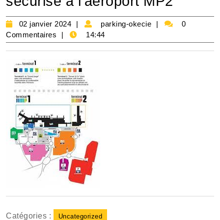
sécurisé à l’aéroport MP2
02
parking-
02 janvier 2024
parking-okecie
0
janvier
okecie
Commentaires
14:44
2024
Catégories :
Uncategorized