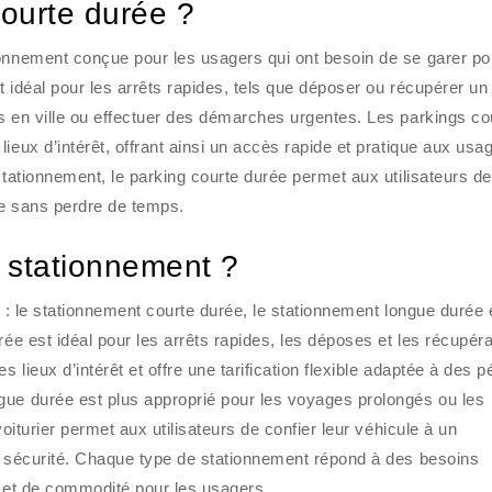
courte durée ?
ionnement conçue pour les usagers qui ont besoin de se garer po
 idéal pour les arrêts rapides, tels que déposer ou récupérer un
s en ville ou effectuer des démarches urgentes. Les parkings co
ieux d’intérêt, offrant ainsi un accès rapide et pratique aux usa
stationnement, le parking courte durée permet aux utilisateurs d
ute sans perdre de temps.
e stationnement ?
t : le stationnement courte durée, le stationnement longue durée e
rée est idéal pour les arrêts rapides, les déposes et les récupér
 lieux d’intérêt et offre une tarification flexible adaptée à des p
gue durée est plus approprié pour les voyages prolongés ou les
voiturier permet aux utilisateurs de confier leur véhicule à un
te sécurité. Chaque type de stationnement répond à des besoins
é et de commodité pour les usagers.