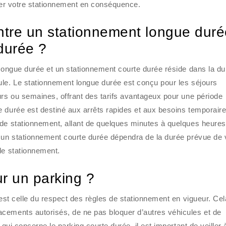
ifier votre stationnement en conséquence.
entre un stationnement longue duré
durée ?
 longue durée et un stationnement courte durée réside dans la d
ule. Le stationnement longue durée est conçu pour les séjours
urs ou semaines, offrant des tarifs avantageux pour une période
 durée est destiné aux arrêts rapides et aux besoins temporaire
de stationnement, allant de quelques minutes à quelques heures.
t un stationnement courte durée dépendra de la durée prévue de 
de stationnement.
ur un parking ?
 est celle du respect des règles de stationnement en vigueur. Cel
cements autorisés, de ne pas bloquer d’autres véhicules et de
 qui concerne le parking courte durée, il est important de veiller 