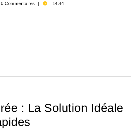
ng-
0 Commentaires
14:44
ie
ée : La Solution Idéale
apides