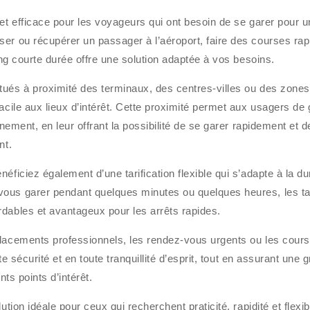
 et efficace pour les voyageurs qui ont besoin de se garer pour 
ser ou récupérer un passager à l’aéroport, faire des courses rap
king courte durée offre une solution adaptée à vos besoins.
tués à proximité des terminaux, des centres-villes ou des zones
acile aux lieux d’intérêt. Cette proximité permet aux usagers de
nnement, en leur offrant la possibilité de se garer rapidement et d
nt.
éficiez également d’une tarification flexible qui s’adapte à la d
ous garer pendant quelques minutes ou quelques heures, les ta
dables et avantageux pour les arrêts rapides.
placements professionnels, les rendez-vous urgents ou les cour
ute sécurité et en toute tranquillité d’esprit, tout en assurant une 
nts points d’intérêt.
tion idéale pour ceux qui recherchent praticité, rapidité et flexibi