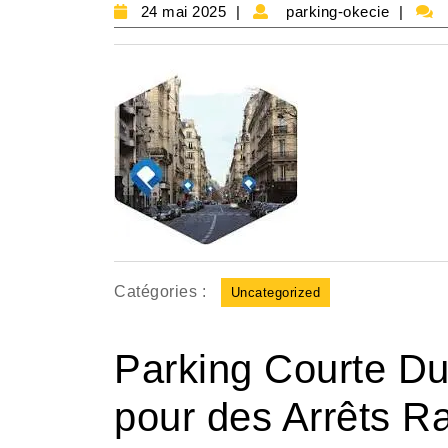
24
parki
24 mai 2025
parking-okecie
mai
okec
2025
Catégories :
Uncategorized
Parking Courte Dur
pour des Arrêts R