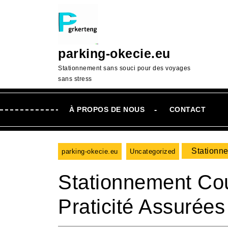
Passer
au
contenu
Aller
parking-okecie.eu
au
contenu
Stationnement sans souci pour des voyages
sans stress
À PROPOS DE NOUS
CONTACT
Stationne
parking-okecie.eu
Uncategorized
Stationnement Cou
Praticité Assurées