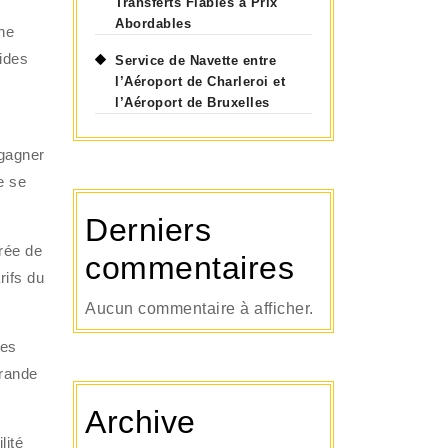
Transferts Fiables à Prix
Abordables
une
ides
Service de Navette entre
l’Aéroport de Charleroi et
l’Aéroport de Bruxelles
 gagner
e se
Derniers
urée de
commentaires
rifs du
Aucun commentaire à afficher.
ses
grande
Archive
lité