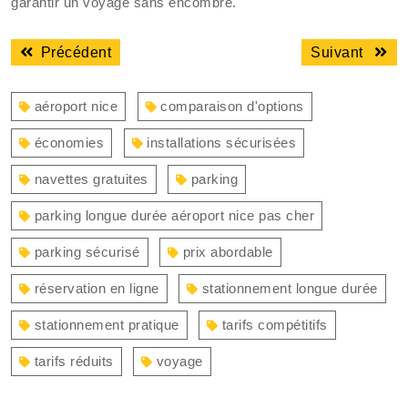
garantir un voyage sans encombre.
Navigation
Article
Articl
Précédent
Suivant
de
précédent
suiva
l’article
:
:
aéroport nice
comparaison d'options
économies
installations sécurisées
navettes gratuites
parking
parking longue durée aéroport nice pas cher
parking sécurisé
prix abordable
réservation en ligne
stationnement longue durée
stationnement pratique
tarifs compétitifs
tarifs réduits
voyage