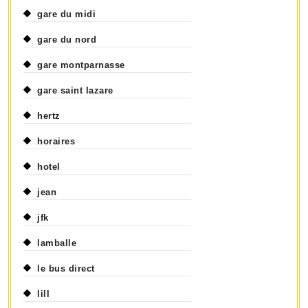
gare du midi
gare du nord
gare montparnasse
gare saint lazare
hertz
horaires
hotel
jean
jfk
lamballe
le bus direct
lill