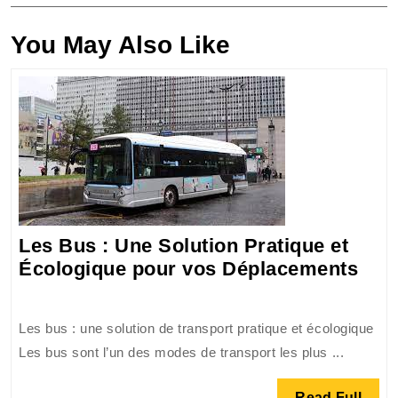
You May Also Like
Les Bus : Une Solution Pratique et
Les
Écologique pour vos Déplacements
Bus
:
Les bus : une solution de transport pratique et écologique
Une
Les bus sont l’un des modes de transport les plus ...
Solu
Prat
Read
Read Full