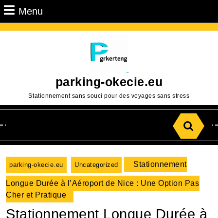
Passer
Menu
Menu
au
contenu
Aller
au
contenu
parking-okecie.eu
Stationnement sans souci pour des voyages sans stress
Search
for:
Stationnement
parking-okecie.eu
Uncategorized
Longue Durée à l’Aéroport de Nice : Une Option Pas
Cher et Pratique
Stationnement Longue Durée à