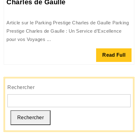
Stationnement
Charles de Gaulle
Sérénité
Prestige
à
Article sur le Parking Prestige Charles de Gaulle Parking
l’Aéroport
Prestige Charles de Gaulle : Un Service d’Excellence
Charles
pour vos Voyages ...
de
Gaulle
Read
Read Full
Full
Rechercher
Rechercher