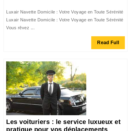
Luxair
Luxair Navette Domicile : Votre Voyage en Toute Sérénité
Navette
Luxair Navette Domicile : Votre Voyage en Toute Sérénité
Domicile
Vous rêvez ...
:
Voyagez
Read
Read Full
en
Full
Toute
Sérénité
Les voituriers : le service luxueux et
Les
pratique pour vos déplacements