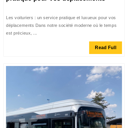
voituri
:
Les voituriers : un service pratique et luxueux pour vos
le
déplacements Dans notre société moderne où le temps
service
est précieux, ...
luxueu
et
Read
Read Full
pratiqu
Full
pour
vos
déplac