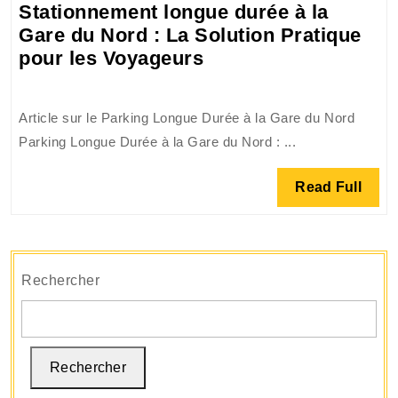
Stationnement longue durée à la
un
Gare du Nord : La Solution Pratique
stationneme
Stationnement
pour les Voyageurs
sans
longue
soucis
durée
Article sur le Parking Longue Durée à la Gare du Nord
à
Parking Longue Durée à la Gare du Nord : ...
la
Gare
Read
Read Full
du
Full
Nord
:
La
Rechercher
Solution
Pratique
pour
les
Rechercher
Voyageurs