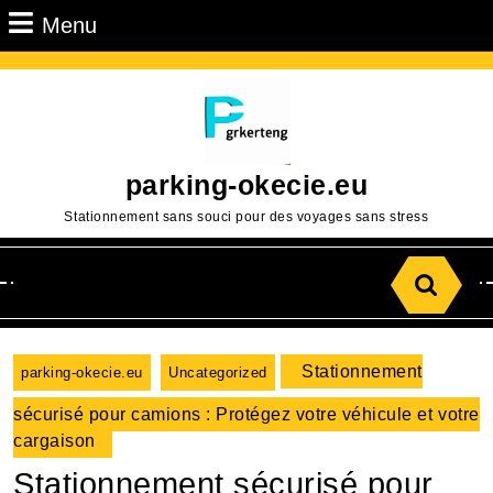
Passer
Menu
Menu
au
contenu
Aller
au
contenu
parking-okecie.eu
Stationnement sans souci pour des voyages sans stress
Search
for:
Stationnement
parking-okecie.eu
Uncategorized
sécurisé pour camions : Protégez votre véhicule et votre
cargaison
Stationnement sécurisé pour