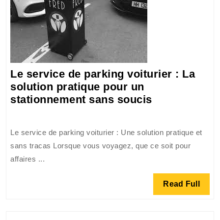
Le service de parking voiturier : La
solution pratique pour un
Le
stationnement sans soucis
service
de
Le service de parking voiturier : Une solution pratique et
parking
sans tracas Lorsque vous voyagez, que ce soit pour
voiturier
affaires ...
:
La
Read
Read Full
solution
Full
pratique
pour