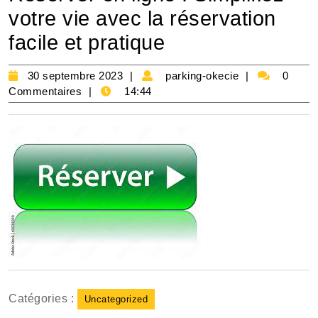
votre vie avec la réservation
facile et pratique
30
parking-
30 septembre 2023
parking-okecie
0
septembre
okecie
Commentaires
14:44
2023
Catégories :
Uncategorized