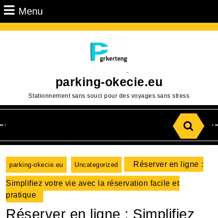
Passer
Menu
Menu
au
contenu
Aller
au
contenu
parking-okecie.eu
Stationnement sans souci pour des voyages sans stress
Search
for:
Réserver en ligne :
parking-okecie.eu
Uncategorized
Simplifiez votre vie avec la réservation facile et
pratique
Réserver en ligne : Simplifiez