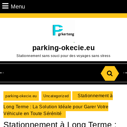
Passer
Menu
Menu
au
contenu
Aller
au
contenu
parking-okecie.eu
Stationnement sans souci pour des voyages sans stress
Search
for:
Stationnement à
parking-okecie.eu
Uncategorized
Long Terme : La Solution Idéale pour Garer Votre
Véhicule en Toute Sérénité
Stationnement à Long Terme :