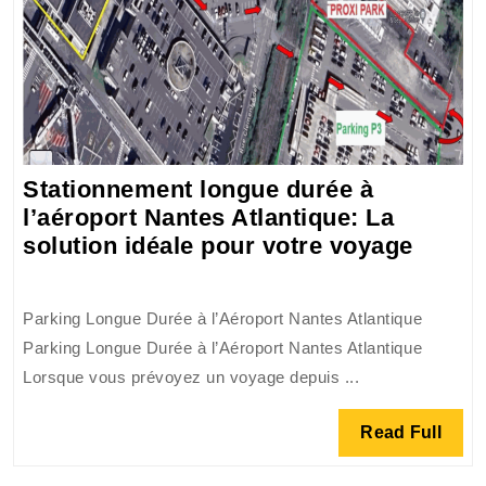
Stationnement longue durée à
l’aéroport Nantes Atlantique: La
Stati
solution idéale pour votre voyage
longu
durée
Parking Longue Durée à l’Aéroport Nantes Atlantique
à
Parking Longue Durée à l’Aéroport Nantes Atlantique
l’aéro
Lorsque vous prévoyez un voyage depuis ...
Nante
Atlant
Read
Read Full
La
Full
soluti