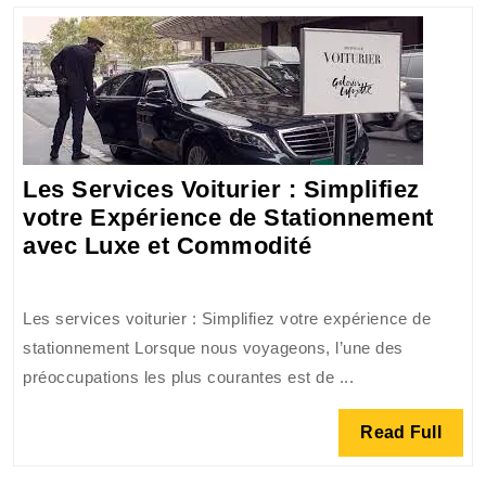
idéale
pour
votre
voyag
Les Services Voiturier : Simplifiez
votre Expérience de Stationnement
Les
avec Luxe et Commodité
Services
Voiturier
Les services voiturier : Simplifiez votre expérience de
:
stationnement Lorsque nous voyageons, l’une des
Simplifiez
préoccupations les plus courantes est de ...
votre
Expérience
Read
Read Full
de
Full
Stationnement