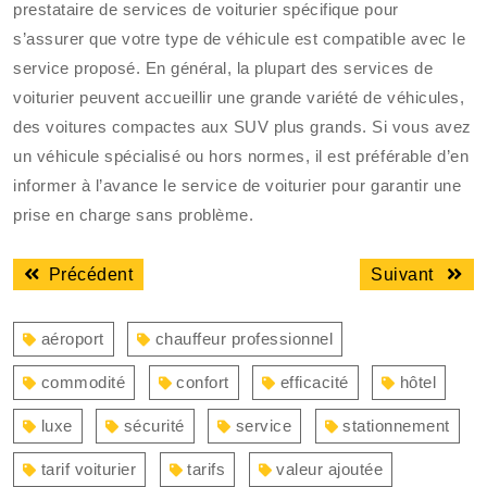
prestataire de services de voiturier spécifique pour
s’assurer que votre type de véhicule est compatible avec le
service proposé. En général, la plupart des services de
voiturier peuvent accueillir une grande variété de véhicules,
des voitures compactes aux SUV plus grands. Si vous avez
un véhicule spécialisé ou hors normes, il est préférable d’en
informer à l’avance le service de voiturier pour garantir une
prise en charge sans problème.
Navigation
Article
Articl
Précédent
Suivant
de
précédent
suiva
l’article
:
:
aéroport
chauffeur professionnel
commodité
confort
efficacité
hôtel
luxe
sécurité
service
stationnement
tarif voiturier
tarifs
valeur ajoutée