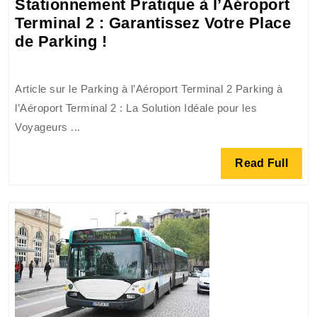
Stationnement Pratique à l’Aéroport
Terminal 2 : Garantissez Votre Place
Stationnement
de Parking !
Pratique
à
Article sur le Parking à l’Aéroport Terminal 2 Parking à
l’Aéroport
l’Aéroport Terminal 2 : La Solution Idéale pour les
Terminal
Voyageurs ...
2
:
Read
Read Full
Garantissez
Full
Votre
Place
de
Parking
!