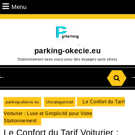
Passer
Menu
Menu
au
contenu
Aller
au
contenu
parking-okecie.eu
Stationnement sans souci pour des voyages sans stress
Search
for:
Le Confort du Tarif
parking-okecie.eu
Uncategorized
Voiturier : Luxe et Simplicité pour Votre
Stationnement
Le Confort du Tarif Voiturier :