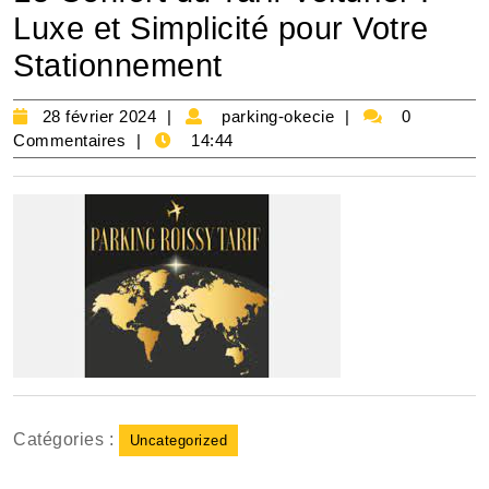
Luxe et Simplicité pour Votre
Stationnement
28
parking-
28 février 2024
parking-okecie
0
février
okecie
Commentaires
14:44
2024
Catégories :
Uncategorized