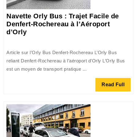
Navette Orly Bus : Trajet Facile de
Denfert-Rochereau à l’Aéroport
Navette
d’Orly
Orly
Bus
Article sur l’Orly Bus Denfert-Rochereau L’Orly Bus
:
reliant Denfert-Rochereau à l’aéroport d’Orly L’Orly Bus
Trajet
est un moyen de transport pratique ...
Facile
de
Read
Read Full
Denfert-
Full
Rochereau
à
l’Aéroport
d’Orly