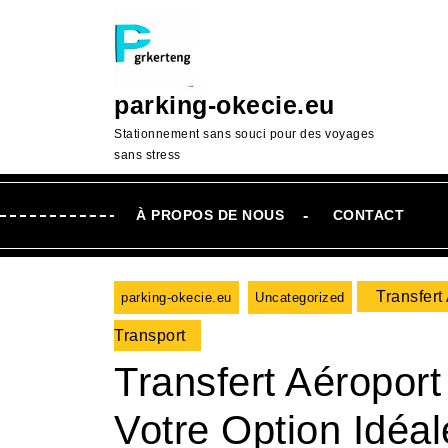
Passer
au
contenu
Aller
parking-okecie.eu
au
contenu
Stationnement sans souci pour des voyages
sans stress
À PROPOS DE NOUS
CONTACT
Transfert
parking-okecie.eu
Uncategorized
Transport
Transfert Aéropor
Votre Option Idéal