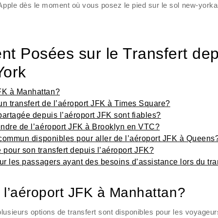
 Apple dès le moment où vous posez le pied sur le sol new-yorka
t Posées sur le Transfert dep
York
JFK à Manhattan?
r un transfert de l’aéroport JFK à Times Square?
partagée depuis l’aéroport JFK sont fiables?
rendre de l’aéroport JFK à Brooklyn en VTC?
en commun disponibles pour aller de l’aéroport JFK à Queens
 pour son transfert depuis l’aéroport JFK?
our les passagers ayant des besoins d’assistance lors du tra
 l’aéroport JFK à Manhattan?
lusieurs options de transfert sont disponibles pour les voyageur