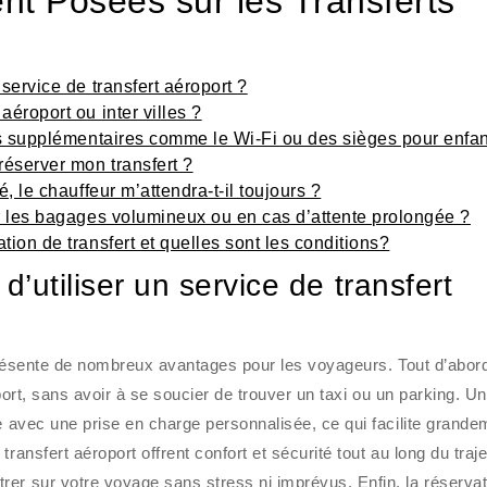
t Posées sur les Transferts
service de transfert aéroport ?
aéroport ou inter villes ?
ces supplémentaires comme le Wi-Fi ou des sièges pour enfan
éserver mon transfert ?
é, le chauffeur m’attendra-t-il toujours ?
ur les bagages volumineux ou en cas d’attente prolongée ?
tion de transfert et quelles sont les conditions?
’utiliser un service de transfert
t présente de nombreux avantages pour les voyageurs. Tout d’abord
roport, sans avoir à se soucier de trouver un taxi ou un parking. Un
e avec une prise en charge personnalisée, ce qui facilite grande
ransfert aéroport offrent confort et sécurité tout au long du traj
er sur votre voyage sans stress ni imprévus. Enfin, la réservat