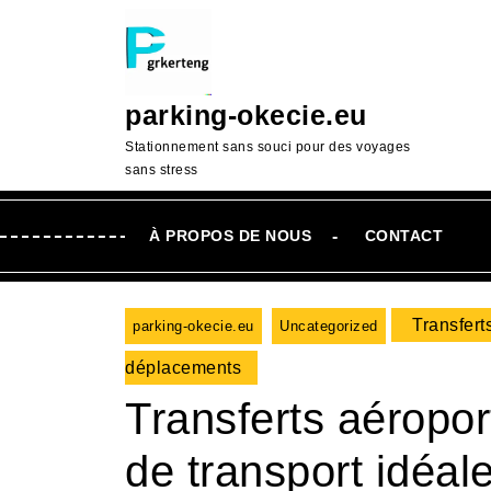
Passer
au
contenu
Aller
parking-okecie.eu
au
contenu
Stationnement sans souci pour des voyages
sans stress
À PROPOS DE NOUS
CONTACT
Transferts
parking-okecie.eu
Uncategorized
déplacements
Transferts aéroport 
de transport idéa