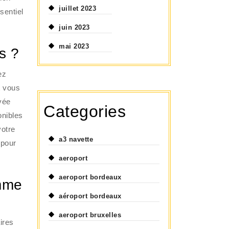
juillet 2023
sentiel
juin 2023
mai 2023
s ?
ez
t vous
ivée
Categories
onibles
votre
a3 navette
 pour
aeroport
aeroport bordeaux
omme
aéroport bordeaux
aeroport bruxelles
ires