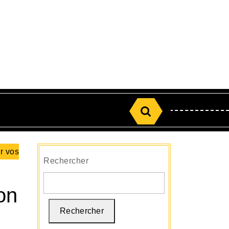
Search
for:
ur vos
Rechercher
ion
Rechercher