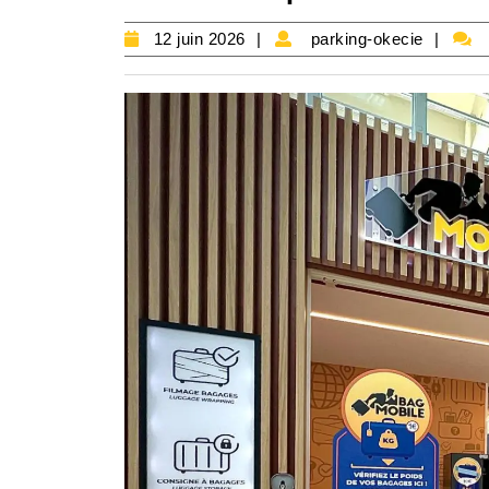
12
parki
12 juin 2026
parking-okecie
juin
okeci
2026