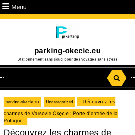
Passer
Menu
Menu
au
contenu
Aller
au
contenu
parking-okecie.eu
Stationnement sans souci pour des voyages sans stress
Search
for:
Découvrez les
parking-okecie.eu
Uncategorized
charmes de Varsovie Okęcie : Porte d’entrée de la
Pologne
Découvrez les charmes de