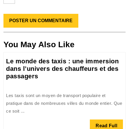
You May Also Like
Le monde des taxis : une immersion
dans l’univers des chauffeurs et des
Le
passagers
monde
des
Les taxis sont un moyen de transport populaire et
taxis
pratique dans de nombreuses villes du monde entier. Que
:
ce soit ...
une
immersion
Read
Read Full
dans