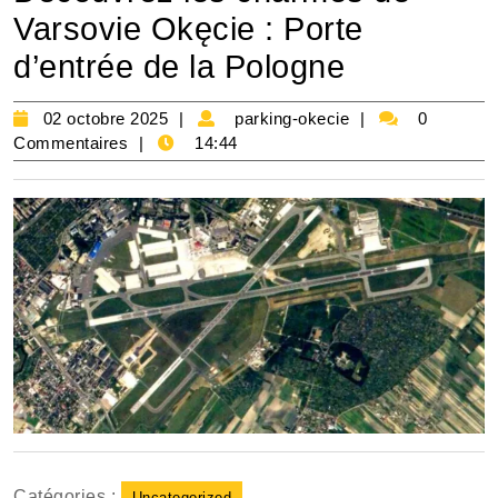
Varsovie Okęcie : Porte
d’entrée de la Pologne
02
parking-
02 octobre 2025
parking-okecie
0
octobre
okecie
Commentaires
14:44
2025
Catégories :
Uncategorized