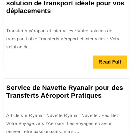
solution de transport idéale pour vos
Transferts
déplacements
aéroport
et
Transferts aéroport et inter villes : Votre solution de
inter
transport fiable Transferts aéroport et inter villes : Votre
villes
solution de ...
:
La
Read
Read Full
solution
Full
de
transport
Service de Navette Ryanair pour des
idéale
Service
Transferts Aéroport Pratiques
pour
de
vos
Navette
déplacements
Article sur Ryanair Navette Ryanair Navette : Facilitez
Ryanair
Votre Voyage vers l’Aéroport Les voyages en avion
pour
peuvent être passionnants, mais ...