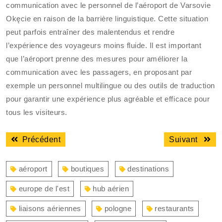
communication avec le personnel de l’aéroport de Varsovie
Okęcie en raison de la barrière linguistique. Cette situation
peut parfois entraîner des malentendus et rendre
l’expérience des voyageurs moins fluide. Il est important
que l’aéroport prenne des mesures pour améliorer la
communication avec les passagers, en proposant par
exemple un personnel multilingue ou des outils de traduction
pour garantir une expérience plus agréable et efficace pour
tous les visiteurs.
Navigation
Article
Articl
Précédent
Suivant
de
précédent
suiva
l’article
:
:
aéroport
boutiques
destinations
europe de l'est
hub aérien
liaisons aériennes
pologne
restaurants