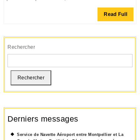
des
Transfert
Read
Read Full
Aéroport
Full
Pratiques
Rechercher
Rechercher
Derniers messages
Service de Navette Aéroport entre Montpellier et La