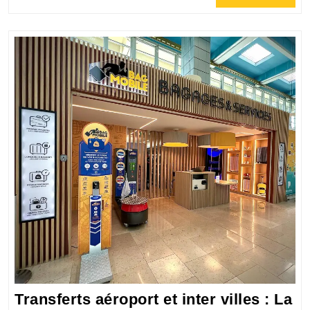
Full
l’univers
des
chauffeurs
et
des
passagers
Transferts aéroport et inter villes : La