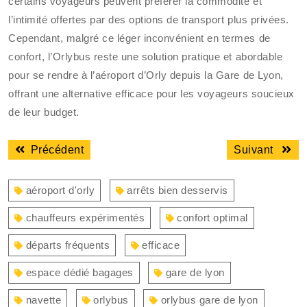
certains voyageurs peuvent préférer la commodité et
l’intimité offertes par des options de transport plus privées.
Cependant, malgré ce léger inconvénient en termes de
confort, l’Orlybus reste une solution pratique et abordable
pour se rendre à l’aéroport d’Orly depuis la Gare de Lyon,
offrant une alternative efficace pour les voyageurs soucieux
de leur budget.
Navigation
Article
Articl
Précédent
Suivant
de
précédent
suiva
l’article
:
:
aéroport d'orly
arrêts bien desservis
chauffeurs expérimentés
confort optimal
départs fréquents
efficace
espace dédié bagages
gare de lyon
navette
orlybus
orlybus gare de lyon