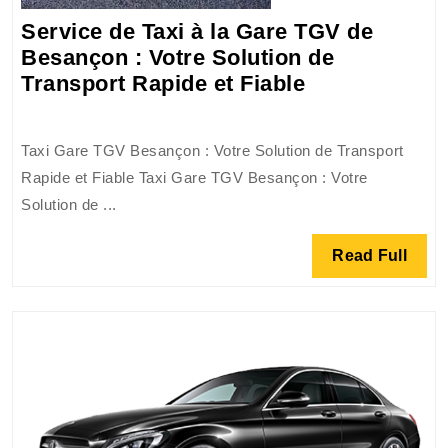
Service de Taxi à la Gare TGV de
Besançon : Votre Solution de
Service
Transport Rapide et Fiable
de
Taxi
Taxi Gare TGV Besançon : Votre Solution de Transport
à
Rapide et Fiable Taxi Gare TGV Besançon : Votre
la
Solution de ...
Gare
TGV
Read
Read Full
de
Full
Besançon
:
Votre
Solution
de
Transport
Rapide