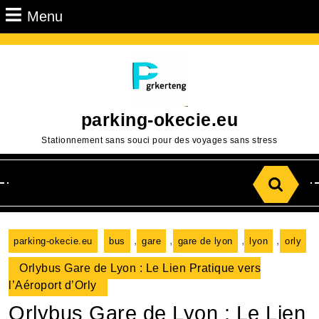
Passer
Menu
Menu
au
contenu
Aller
au
contenu
parking-okecie.eu
Stationnement sans souci pour des voyages sans stress
Search
for:
,
,
,
,
parking-okecie.eu
bus
gare
gare de lyon
lyon
orly
Orlybus Gare de Lyon : Le Lien Pratique vers
l’Aéroport d’Orly
Orlybus Gare de Lyon : Le Lien