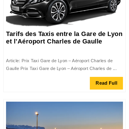
et
Fiable
Tarifs des Taxis entre la Gare de Lyon
Tarifs
et l’Aéroport Charles de Gaulle
des
Taxis
Article: Prix Taxi Gare de Lyon – Aéroport Charles de
entre
Gaulle Prix Taxi Gare de Lyon – Aéroport Charles de ...
la
Gare
Read
Read Full
de
Full
Lyon
et
l’Aéropo
Charles
de