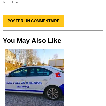
6
−
1
=
You May Also Like