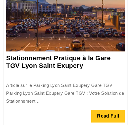
Gaulle
Stationnement Pratique à la Gare
Stationnement
TGV Lyon Saint Exupery
Pratique
à
Article sur le Parking Lyon Saint Exupery Gare TGV
la
Parking Lyon Saint Exupery Gare TGV : Votre Solution de
Gare
Stationnement ...
TGV
Lyon
Read
Read Full
Saint
Full
Exupery