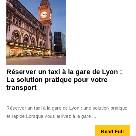
Réserver un taxi à la gare de Lyon :
La solution pratique pour votre
Réserver
transport
un
taxi
Réserver un taxi à la gare de Lyon : une solution pratique
à
et rapide Lorsque vous arrivez à la gare ...
la
gare
Read
Read Full
de