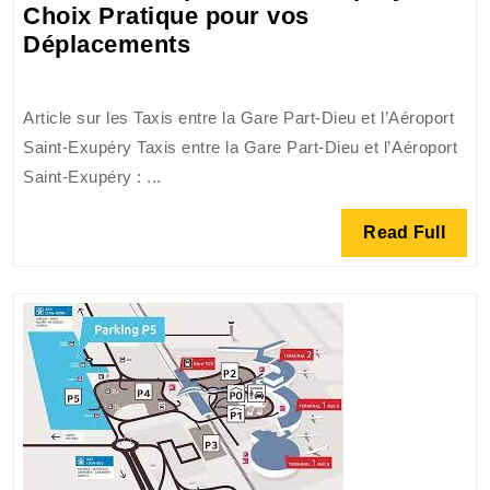
Choix Pratique pour vos
Transfert
Déplacements
en
Taxi
Article sur les Taxis entre la Gare Part-Dieu et l’Aéroport
entre
Saint-Exupéry Taxis entre la Gare Part-Dieu et l’Aéroport
la
Saint-Exupéry : ...
Gare
Part-
Read
Read Full
Dieu
Full
et
l’Aéroport
Saint-
Exupéry
:
Le
Choix
Pratique