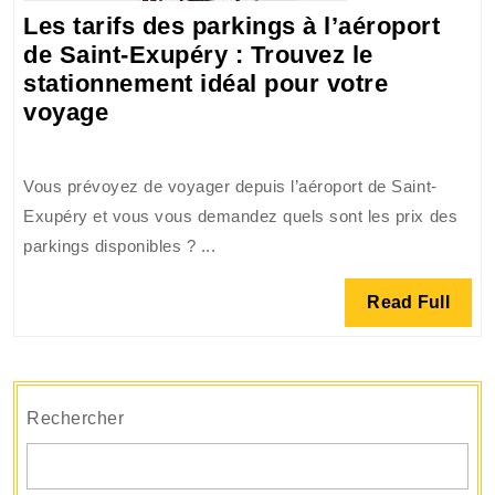
pour
Les tarifs des parkings à l’aéroport
vos
de Saint-Exupéry : Trouvez le
Déplacements
stationnement idéal pour votre
Les
voyage
tarifs
des
Vous prévoyez de voyager depuis l’aéroport de Saint-
parkings
Exupéry et vous vous demandez quels sont les prix des
à
parkings disponibles ? ...
l’aéroport
de
Read
Read Full
Saint-
Full
Exupéry
:
Trouvez
Rechercher
le
stationnement
idéal