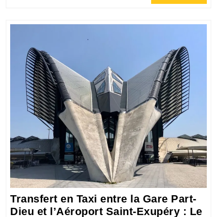
Full
Lyon
:
La
solution
pratique
pour
votre
transport
Transfert en Taxi entre la Gare Part-
Dieu et l’Aéroport Saint-Exupéry : Le