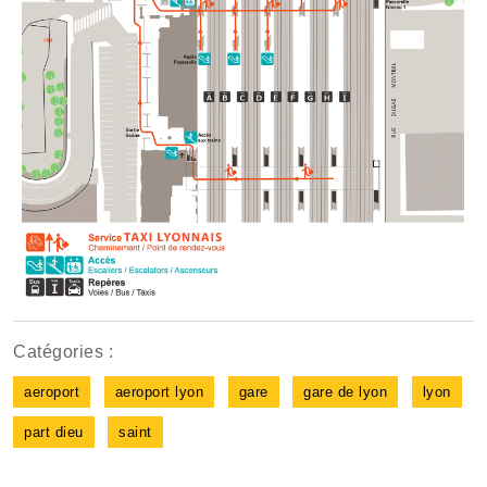
Catégories :
aeroport
aeroport lyon
gare
gare de lyon
lyon
part dieu
saint