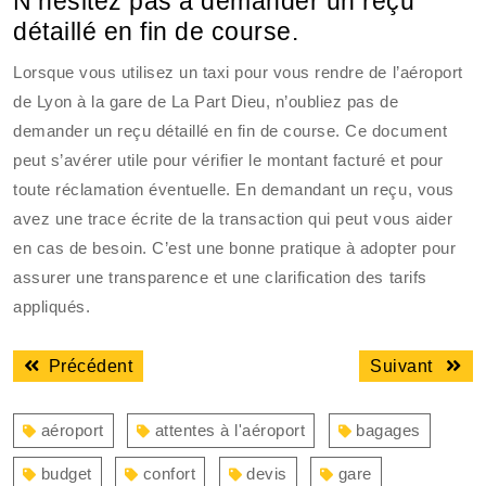
N’hésitez pas à demander un reçu
détaillé en fin de course.
Lorsque vous utilisez un taxi pour vous rendre de l’aéroport
de Lyon à la gare de La Part Dieu, n’oubliez pas de
demander un reçu détaillé en fin de course. Ce document
peut s’avérer utile pour vérifier le montant facturé et pour
toute réclamation éventuelle. En demandant un reçu, vous
avez une trace écrite de la transaction qui peut vous aider
en cas de besoin. C’est une bonne pratique à adopter pour
assurer une transparence et une clarification des tarifs
appliqués.
Navigation
Article
Articl
Précédent
Suivant
de
précédent
suiva
l’article
:
:
aéroport
attentes à l'aéroport
bagages
budget
confort
devis
gare