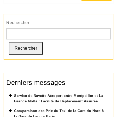
Full
Servi
de
Gard
Rechercher
Voitu
de
Conf
Rechercher
Derniers messages
Service de Navette Aéroport entre Montpellier et La
Grande Motte : Facilité de Déplacement Assurée
Comparaison des Prix du Taxi de la Gare du Nord à
la Gare de Lyon à Paris