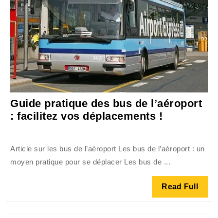
Guide pratique des bus de l’aéroport
Guide
: facilitez vos déplacements !
pratique
des
Article sur les bus de l’aéroport Les bus de l’aéroport : un
bus
moyen pratique pour se déplacer Les bus de ...
de
l’aéroport
Read
Read Full
:
Full
facilitez
vos