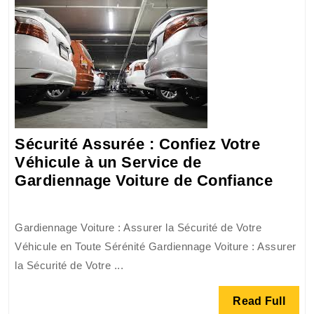
déplaceme
!
Sécurité Assurée : Confiez Votre
Véhicule à un Service de
Sécur
Gardiennage Voiture de Confiance
Assu
:
Gardiennage Voiture : Assurer la Sécurité de Votre
Confi
Véhicule en Toute Sérénité Gardiennage Voiture : Assurer
Votre
la Sécurité de Votre ...
Véhic
à
Read
Read Full
un