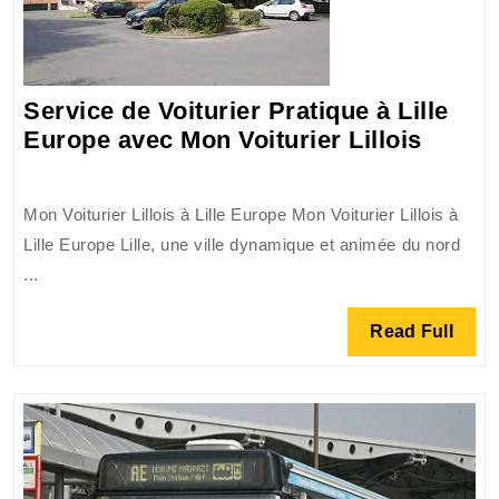
Service de Voiturier Pratique à Lille
Servic
Europe avec Mon Voiturier Lillois
de
Voitur
Mon Voiturier Lillois à Lille Europe Mon Voiturier Lillois à
Pratiq
Lille Europe Lille, une ville dynamique et animée du nord
à
...
Lille
Europ
Read
Read Full
avec
Full
Mon
Voitur
Lillois