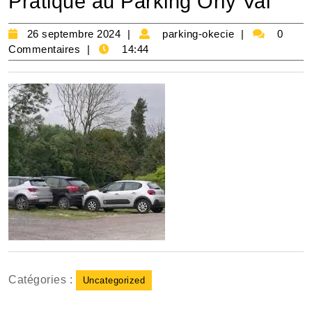
Pratique au Parking Orly Val
26
parking-
26 septembre 2024
parking-okecie
0
septembre
okecie
Commentaires
14:44
2024
Catégories :
Uncategorized