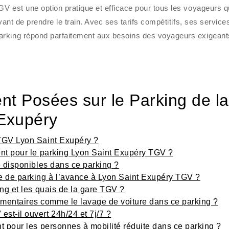
V est une option pratique et efficace pour tous les voyageurs q
vant de prendre le train. Avec ses tarifs compétitifs, ses service
arking répond parfaitement aux besoins des voyageurs exigeant
t Posées sur le Parking de la
Exupéry
 TGV Lyon Saint Exupéry ?
ment pour le parking Lyon Saint Exupéry TGV ?
ce disponibles dans ce parking ?
e de parking à l’avance à Lyon Saint Exupéry TGV ?
king et les quais de la gare TGV ?
mentaires comme le lavage de voiture dans ce parking ?
st-il ouvert 24h/24 et 7j/7 ?
nt pour les personnes à mobilité réduite dans ce parking ?