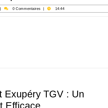
parking-
0 Commentaires
14:44
okecie
t Exupéry TGV : Un
t Efficace