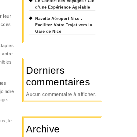
Le Confort des Voyages : Clé
d’une Expérience Agréable
r leur
Navette Aéroport Nice :
 accès
Facilitez Votre Trajet vers la
Gare de Nice
adaptés
 votre
nibles
Derniers
commentaires
ues
joindre
Aucun commentaire à afficher.
age.
e
us, le
Archive