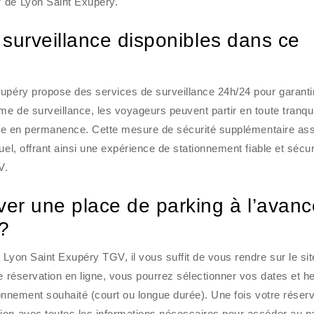
V de Lyon Saint Exupéry.
e surveillance disponibles dans ce
upéry propose des services de surveillance 24h/24 pour garantir
e de surveillance, les voyageurs peuvent partir en toute tranquil
illée en permanence. Cette mesure de sécurité supplémentaire as
uel, offrant ainsi une expérience de stationnement fiable et sécu
V.
ver une place de parking à l’avanc
?
 Lyon Saint Exupéry TGV, il vous suffit de vous rendre sur le si
de réservation en ligne, vous pourrez sélectionner vos dates et h
tionnement souhaité (court ou longue durée). Une fois votre réser
ion avec toutes les informations nécessaires pour accéder au p