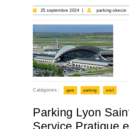
25
25 septembre 2024
parking-okecie
septembre
2024
Catégories :
gare
parking
sncf
Parking Lyon Sain
Service Pratique e