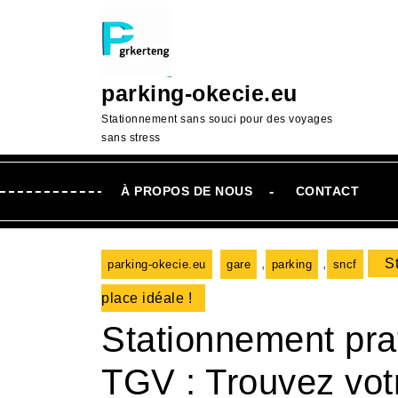
Passer
au
contenu
Aller
parking-okecie.eu
au
contenu
Stationnement sans souci pour des voyages
sans stress
À PROPOS DE NOUS
CONTACT
,
,
St
parking-okecie.eu
gare
parking
sncf
place idéale !
Stationnement pra
TGV : Trouvez votr